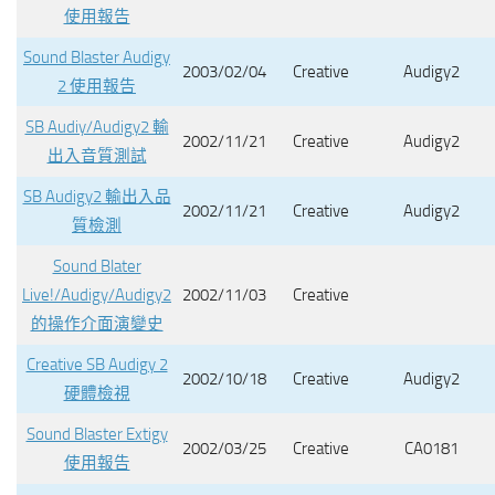
使用報告
Sound Blaster Audigy
2003/02/04
Creative
Audigy2
2 使用報告
SB Audiy/Audigy2 輸
2002/11/21
Creative
Audigy2
出入音質測試
SB Audigy2 輸出入品
2002/11/21
Creative
Audigy2
質檢測
Sound Blater
Live!/Audigy/Audigy2
2002/11/03
Creative
的操作介面演變史
Creative SB Audigy 2
2002/10/18
Creative
Audigy2
硬體檢視
Sound Blaster Extigy
2002/03/25
Creative
CA0181
使用報告