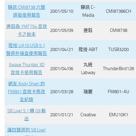
驊訊 CMI8738 六聲
驊訊 C-
2001/05/10
CMI87386CH
道版使用報告
Media
連鈺偽 YMF754 音效
2001/05/09
連鈺
CMI8738
卡之始末
陞技 UA10 USB 5.1
2001/04/21
陞技 ABIT
TUSB3200
聲道外接盒使用報告
Xwave Thunder 3D
丸統
2001/04/06
ThunderBird128
音效卡使用報告
Labway
網友 Andy Shieh 的
FM801 音效卡修改
2001/03/28
瑞麗
FM801-AU
全紀錄
SB Live! 5.1 轉 G9 輸
2001/01/21
Creative
EMU10K1
出
讓四聲道的 SB Live!