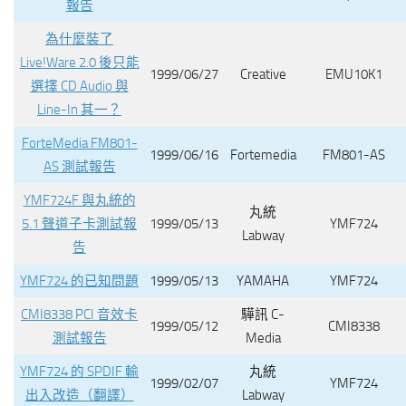
報告
為什麼裝了
Live!Ware 2.0 後只能
1999/06/27
Creative
EMU10K1
選擇 CD Audio 與
Line-In 其一？
ForteMedia FM801-
1999/06/16
Fortemedia
FM801-AS
AS 測試報告
YMF724F 與丸統的
丸統
5.1 聲道子卡測試報
1999/05/13
YMF724
Labway
告
YMF724 的已知問題
1999/05/13
YAMAHA
YMF724
CMI8338 PCI 音效卡
驊訊 C-
1999/05/12
CMI8338
測試報告
Media
YMF724 的 SPDIF 輸
丸統
1999/02/07
YMF724
出入改造（翻譯）
Labway