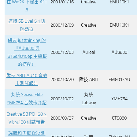
在 Win2K 下輸出 AC-
2001/01/16
Creative
EMU10K1
3
連接 SB Live! 5.1 與
2000/12/09
Creative
EMU10K1
解碼器
網友 justthinking 的
『AU8830 與
2000/12/03
Aureal
AU8830
i815e/i815ep 主機板
的搭配』
陞技 ABIT AU10 音效
2000/10/20
陞技 ABIT
FM801-AU
卡測試報告
丸統 Xwave Elite
丸統
2000/10/02
YMF754
YMF754 音效卡介紹
Labway
Creative SB PCI128、
2000/09/27
Creative
CT5880
Vibra128 測試報告
瑞麗和氏璧 DS2 測