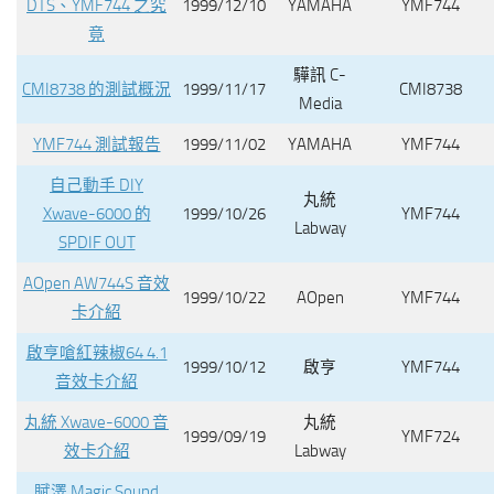
DTS、YMF744 之究
1999/12/10
YAMAHA
YMF744
竟
驊訊 C-
CMI8738 的測試概況
1999/11/17
CMI8738
Media
YMF744 測試報告
1999/11/02
YAMAHA
YMF744
自己動手 DIY
丸統
Xwave-6000 的
1999/10/26
YMF744
Labway
SPDIF OUT
AOpen AW744S 音效
1999/10/22
AOpen
YMF744
卡介紹
啟亨嗆紅辣椒64 4.1
1999/10/12
啟亨
YMF744
音效卡介紹
丸統 Xwave-6000 音
丸統
1999/09/19
YMF724
效卡介紹
Labway
賦澤 Magic Sound