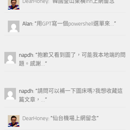
DearHoney
: “
韓國釜山東橫Inn上網留念
”
Alan
: “
用GPT寫一個powershell選單來…
”
napdh
: “
抱歉又看到圖了，可能我本地端的問
題。感謝…
”
napdh
: “
請問可以補一下圖床嗎?我想收藏這
篇文章，…
”
DearHoney
: “
仙台機場上網留念
”