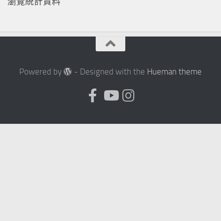
瀏覽統計資料
Powered by
- Designed with the
Hueman theme