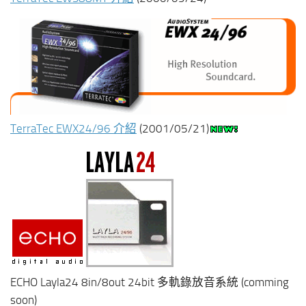
TerraTec EWX24/96 介紹
(2001/05/21)
ECHO Layla24 8in/8out 24bit 多軌錄放音系統 (comming
soon)