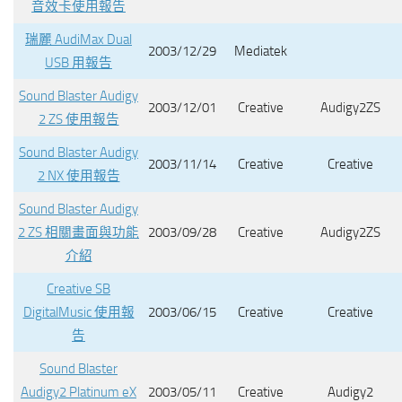
音效卡使用報告
瑞麗 AudiMax Dual
2003/12/29
Mediatek
USB 用報告
Sound Blaster Audigy
2003/12/01
Creative
Audigy2ZS
2 ZS 使用報告
Sound Blaster Audigy
2003/11/14
Creative
Creative
2 NX 使用報告
Sound Blaster Audigy
2 ZS 相關畫面與功能
2003/09/28
Creative
Audigy2ZS
介紹
Creative SB
DigitalMusic 使用報
2003/06/15
Creative
Creative
告
Sound Blaster
Audigy2 Platinum eX
2003/05/11
Creative
Audigy2