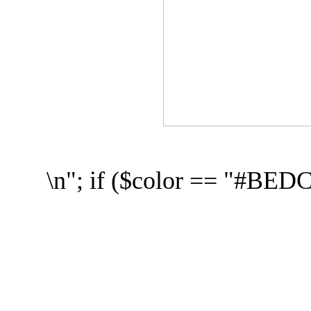
\n"; if ($color == "#BED