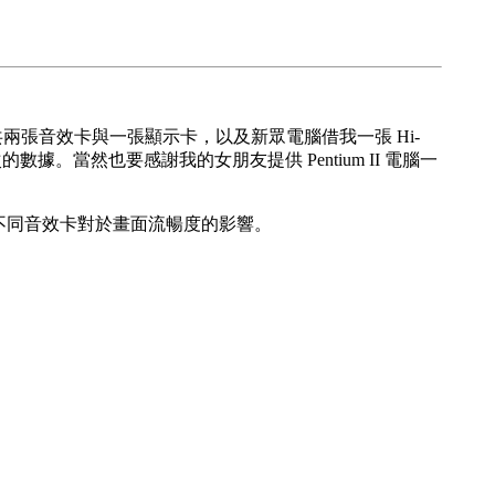
per V550，共兩張音效卡與一張顯示卡，以及新眾電腦借我一張 Hi-
得到這次的數據。當然也要感謝我的女朋友提供 Pentium II 電腦一
來測試不同音效卡對於畫面流暢度的影響。