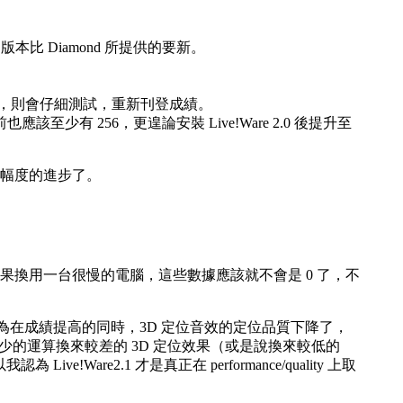
版本比 Diamond 所提供的要新。
穩定，則會仔細測試，重新刊登成績。
 之前也應該至少有 256，更遑論安裝 Live!Ware 2.0 後提升至
有大幅度的進步了。
0，如果換用一台很慢的電腦，這些數據應該就不會是 0 了，不
值得高興，因為在成績提高的同時，3D 定位音效的定位品質下降了，
不同。用較少的運算換來較差的 3D 定位效果（或是說換來較低的
Ware2.1 才是真正在 performance/quality 上取