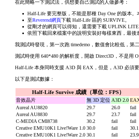
在此簡略一下測試法，供想要自己測試的人做參考：
Half-Life 要完整版，不能是那種 Day One 的
至
Reverend網頁
下載 Half-Life 區的 SURVIVE。
從剛才的網頁可以得知，還需要下載 UPLINK LIT
依照下載回來檔案中的說明安裝好每樣東西，最後進入 Half-
我測試時發現，第一次跑 timedemo，數值會比較
測試時使用 640*480 的解析度，開啟 Direct3D，不是用
Half-Life 本身同時支援 A3D 與 EAX，但是，A3D 必
以下是測試數據：
Half-Life Survive 成績（單位：FPS）
音效晶片
無 3D 定位
A3D 2.0
EA
Aureal AU8820
29.7
26.0
fail
Aureal AU8830
29.7
23.7
fail
C-MEDIA CMI8738
30.2
fail
fail
Creative EMU10K1 Live!Ware 1.0
30.0
fail
30.1
Creative EMU10K1 Live!Ware 2.0
30.1
fail
23.9