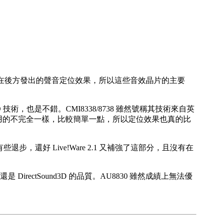
要騙人在後方發出的聲音定位效果，所以這些音效晶片的主要
3D 技術，也是不錯。CMI8338/8738 雖然號稱其技術來自英
與 YMF724 用的不完全一樣，比較簡單一點，所以定位效果也真的比
稍微有些退步，還好 Live!Ware 2.1 又補強了這部分，且沒有在
irectSound3D 的品質。AU8830 雖然成績上無法優