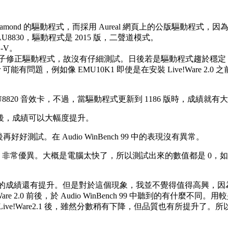
amond 的驅動程式，而採用 Aureal 網頁上的公版驅動程式，因為
 AU8830，驅動程式是 2015 版，二聲道模式。
-V。
有待驊訊電子修正驅動程式，故沒有仔細測試。日後若是驅動程式趨於
uffer 可能有問題，例如像 EMU10K1 即使是在安裝 Live!Ware 2.0
U8820 音效卡，不過，當驅動程式更新到 1186 版時，成績就
程式後，成績可以大幅度提升。
好好測試。在 Audio WinBench 99 中的表現沒有異常。
無人能出其右，非常優異。大概是電腦太快了，所以測試出來的數值都是 
ectSound3D 方面的成績還有提升。但是對於這個現象，我並不覺得
e 2.0 前後，於 Audio WinBench 99 中聽到的有什麼
Ware2.1 後，雖然分數稍有下降，但品質也有所提升了。所以我認為 Live!