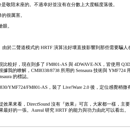
und 的部分是敬陪末座的。不過幸好並沒有在分數上大度幅度落後。
數下降的很厲害。
一樣搶眼。
太一樣了。由於二聲道模式的 HRTF 演算法好壞直接影響到那些需
表現比較好，現在則多了 FM801-AS 與 4DWAVE-NX，皆使用 Q
，但是根據我的瞭解，CMI8338/8738 所用的 Sensaura 技術
saura 的標誌。
0/YMF724/FM801-AS，裝了 Live!Ware 2.0 後，定位感覺
來看，DirectSound 沒有『效果』可言，大家都一樣，主要還是 D
最好的一張。Aureal 研究 HRTF 的能力與功力由此可以看出。