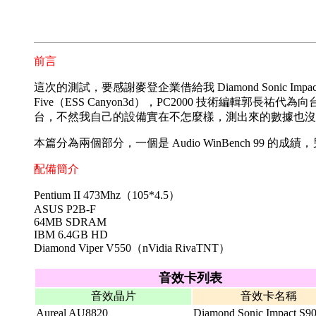
前言
這次的測試，要感謝麥登企業借給我 Diamond Sonic Impact
Five（ESS Canyon3d），PC2000 技術編輯郭長祐代為向
台，不然我自己的設備實在不怎麼樣，測出來的數據也沒
本篇分為兩個部分，一個是 Audio WinBench 99
配備簡介
Pentium II 473Mhz（105*4.5）
ASUS P2B-F
64MB SDRAM
IBM 6.4GB HD
Diamond Viper V550（nVidia RivaTNT）
音效卡列表
音效晶片
音效卡名稱
Aureal AU8820
Diamond Sonic Impact S9