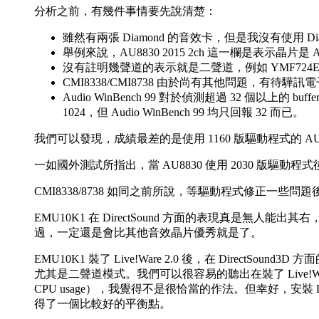
分析之前，有幾件事情要先說清楚：
雖然有兩張 Diamond 的音效卡，但是我沒有使用 Di
舉例來說，AU8830 2015 2ch 這一欄是表示晶片是
沒有註明幾聲道的表示就是二聲道，例如 YMF724E
CMI8338/CMI8738 由於尚有其他問題，
Audio WinBench 99 對於偵測超過 32 個以上的 b
1024，但 Audio WinBench 99 均只回報 32 而已。
我們可以發現，成績最差的是使用 1160 版驅動程式的 A
一如國外測試所指出，當 AU8830 使用 2030 版驅動
CMI8338/8738 如同之前所說，等驅動程式修正一些問題後再
EMU10K1 在 DirectSound 方面的表現真是
過，一定還是會比其他音效晶片優秀就是了。
EMU10K1 裝了 Live!Ware 2.0 後，在 Dir
尤其是二聲道模式。我們可以很容易的聽出在裝了 Live!War
CPU usage），我覺得不是很恰當的作法。但幸好，安裝 Live!
得了一個比較好的平衡點。