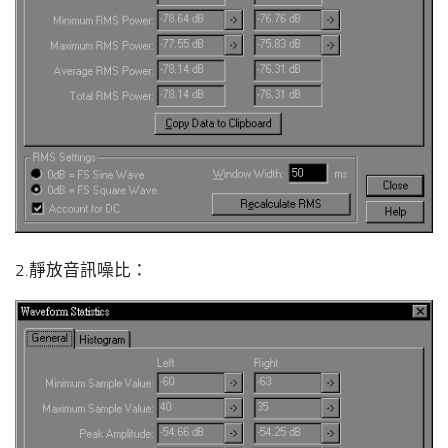
2.靜放音訊噪比：