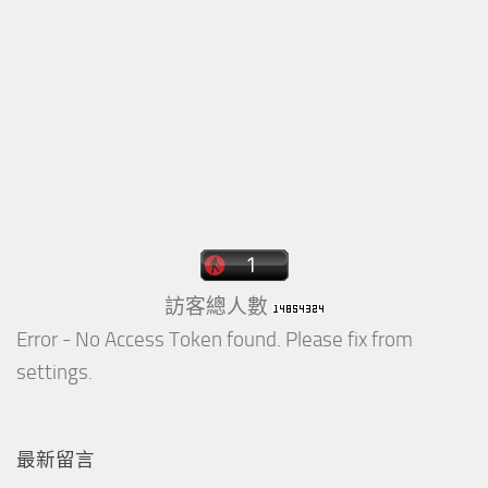
訪客總人數
Error - No Access Token found. Please fix from
settings.
最新留言