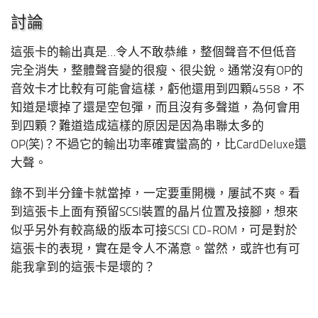
討論
這張卡的輸出真是…令人不敢恭維，整個聲音不但低音
完全消失，整體聲音變的很瘦、很尖銳。通常沒有OP的
音效卡才比較有可能會這樣，虧他還用到四顆4558，不
知道是壞掉了還是空包彈，而且沒有多聲道，為何會用
到四顆？難道造成這樣的原因是因為串聯太多的
OP(笑)？不過它的輸出功率確實蠻高的，比CardDeluxe還
大聲。
錄不到半分鐘卡就當掉，一定要重開機，屢試不爽。看
到這張卡上面有預留SCSI裝置的晶片位置及接腳，想來
似乎另外有較高級的版本可接SCSI CD-ROM，可是對於
這張卡的表現，實在是令人不滿意。當然，或許也有可
能我拿到的這張卡是壞的？