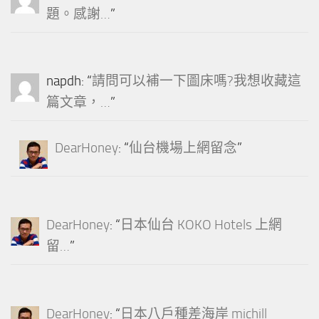
題。感謝…
”
napdh
: “
請問可以補一下圖床嗎?我想收藏這
篇文章，…
”
DearHoney
: “
仙台機場上網留念
”
DearHoney
: “
日本仙台 KOKO Hotels 上網
留…
”
DearHoney
: “
日本八戶種差海岸 michill