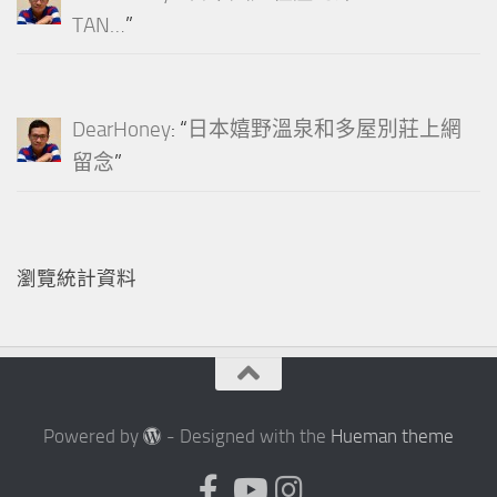
TAN…
”
DearHoney
: “
日本嬉野溫泉和多屋別莊上網
留念
”
瀏覽統計資料
Powered by
- Designed with the
Hueman theme