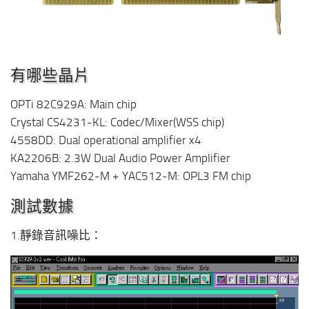
有哪些晶片
OPTi 82C929A: Main chip
Crystal CS4231-KL: Codec/Mixer(WSS chip)
4558DD: Dual operational amplifier x4
KA2206B: 2.3W Dual Audio Power Amplifier
Yamaha YMF262-M + YAC512-M: OPL3 FM chip
測試數據
1.靜錄音訊噪比：