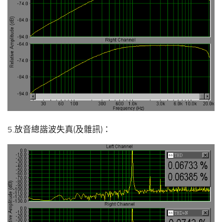
5.放音總諧波失真(及雜訊)：