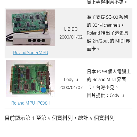
實上弄得相當不錯。
為了支援 SC-88 系列
的 32 個 channels，
LIBIDO
Roland 推出了這張具
2000/01/02
備 2in/2out 的 MIDI 界
面卡。
Roland SuperMPU
日本 PC98 個人電腦上
Cody Ju
的 Roland MIDI 界面
2000/01/07
卡，台灣少見。
圖片提供：Cody Ju
Roland MPU-PC98II
目前顯示第 1 至第 4 個資料列，總計 4 個資料列