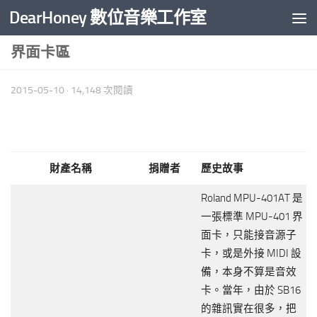
DearHoney 數位音樂工作室
Skip to content
界面卡區
2015-05-10
· 14,148 次閱讀
財產名稱
捐贈者
歷史故事
Roland MPU-401AT 是
一張標準 MPU-401 界
面卡，只能接音源子
卡，或是外接 MIDI 設
備，本身不算是音效
卡。當年，由於 SB16
的雜訊實在很多，把