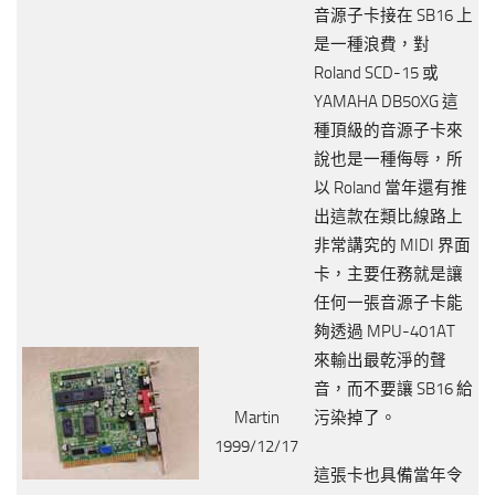
音源子卡接在 SB16 上
是一種浪費，對
Roland SCD-15 或
YAMAHA DB50XG 這
種頂級的音源子卡來
說也是一種侮辱，所
以 Roland 當年還有推
出這款在類比線路上
非常講究的 MIDI 界面
卡，主要任務就是讓
任何一張音源子卡能
夠透過 MPU-401AT
來輸出最乾淨的聲
音，而不要讓 SB16 給
Martin
污染掉了。
1999/12/17
這張卡也具備當年令