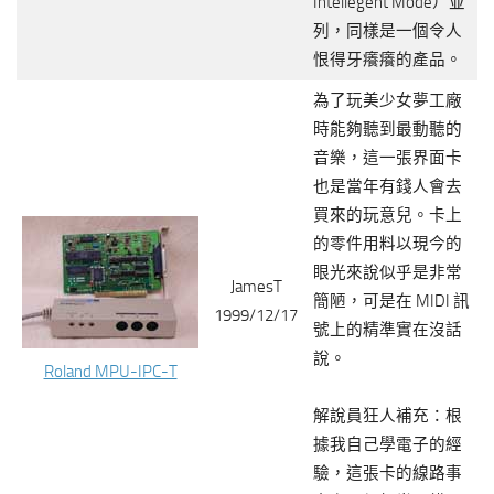
Intellegent Mode）並
列，同樣是一個令人
恨得牙癢癢的產品。
為了玩美少女夢工廠
時能夠聽到最動聽的
音樂，這一張界面卡
也是當年有錢人會去
買來的玩意兒。卡上
的零件用料以現今的
眼光來說似乎是非常
JamesT
簡陋，可是在 MIDI 訊
1999/12/17
號上的精準實在沒話
說。
Roland MPU-IPC-T
解說員狂人補充：根
據我自己學電子的經
驗，這張卡的線路事