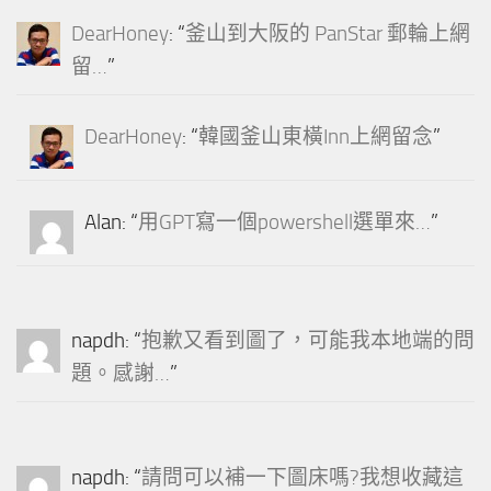
DearHoney
: “
釜山到大阪的 PanStar 郵輪上網
留…
”
DearHoney
: “
韓國釜山東橫Inn上網留念
”
Alan
: “
用GPT寫一個powershell選單來…
”
napdh
: “
抱歉又看到圖了，可能我本地端的問
題。感謝…
”
napdh
: “
請問可以補一下圖床嗎?我想收藏這