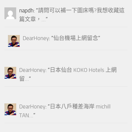
napdh
: “
請問可以補一下圖床嗎?我想收藏這
篇文章，…
”
DearHoney
: “
仙台機場上網留念
”
DearHoney
: “
日本仙台 KOKO Hotels 上網
留…
”
DearHoney
: “
日本八戶種差海岸 michill
TAN…
”