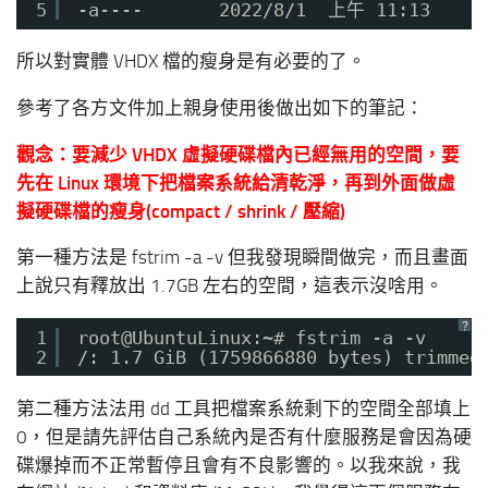
5
-a----       2022/8/1  上午 11:13     
所以對實體 VHDX 檔的瘦身是有必要的了。
參考了各方文件加上親身使用後做出如下的筆記：
觀念：要減少 VHDX 虛擬硬碟檔內已經無用的空間，要
先在 Linux 環境下把檔案系統給清乾淨，再到外面做虛
擬硬碟檔的瘦身(compact / shrink / 壓縮)
第一種方法是 fstrim -a -v 但我發現瞬間做完，而且畫面
上說只有釋放出 1.7GB 左右的空間，這表示沒啥用。
？
1
root@UbuntuLinux:~# fstrim -a -v
2
/: 1.7 GiB (1759866880 bytes) trimmed
第二種方法法用 dd 工具把檔案系統剩下的空間全部填上
0，但是請先評估自己系統內是否有什麼服務是會因為硬
碟爆掉而不正常暫停且會有不良影響的。以我來說，我