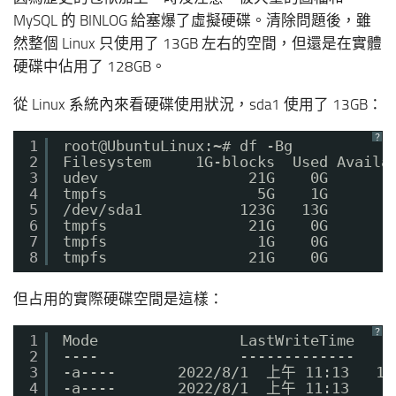
MySQL 的 BINLOG 給塞爆了虛擬硬碟。清除問題後，雖
然整個 Linux 只使用了 13GB 左右的空間，但還是在實體
硬碟中佔用了 128GB。
從 Linux 系統內來看硬碟使用狀況，sda1 使用了 13GB：
？
1
root@UbuntuLinux:~# df -Bg
2
Filesystem     1G-blocks  Used Availa
3
udev                 21G    0G       
4
tmpfs                 5G    1G       
5
/dev/sda1           123G   13G      1
6
tmpfs                21G    0G       
7
tmpfs                 1G    0G       
8
tmpfs                21G    0G       
但占用的實際硬碟空間是這樣：
？
1
Mode                LastWriteTime    
2
----                -------------    
3
-a----       2022/8/1  上午 11:13   13
4
-a----       2022/8/1  上午 11:13     