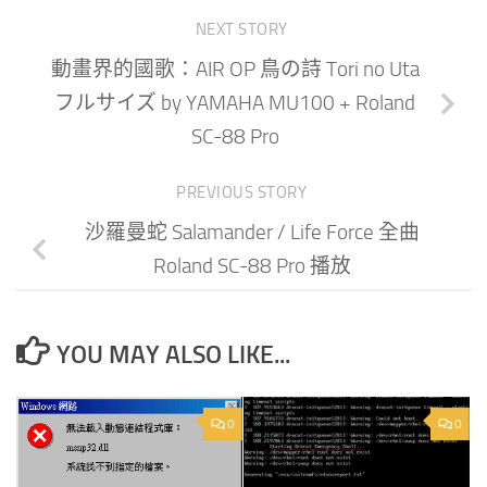
NEXT STORY
動畫界的國歌：AIR OP 鳥の詩 Tori no Uta
フルサイズ by YAMAHA MU100 + Roland
SC-88 Pro
PREVIOUS STORY
沙羅曼蛇 Salamander / Life Force 全曲
Roland SC-88 Pro 播放
YOU MAY ALSO LIKE...
0
0