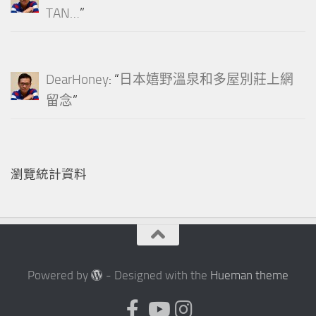
TAN…
”
DearHoney
: “
日本嬉野溫泉和多屋別莊上網
留念
”
瀏覽統計資料
Powered by
- Designed with the
Hueman theme