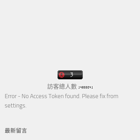
訪客總人數
Error - No Access Token found. Please fix from
settings.
最新留言