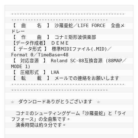
-----------------------------------------
-----------------------------------

【  曲    名  】 沙羅曼蛇／LIFE FORCE  全曲メ
ドレー

【  作    曲  】 コナミ矩形波倶楽部

【データ作成者】 ＤＥＭＥ

【 データ形式 】 標準MIDIファイル(.MID)／
Format 0／TimeBase=48

【　対応音源　】 Roland SC-88互換音源 (88MAP／
MODE 1)

【　圧縮形式　】 LHA

【  転    載  】 メールでの連絡をお願いします

-----------------------------------------
-----------------------------------

☆　ダウンロードありがとうございます　☆

　コナミのシューティングゲーム「沙羅曼蛇」と「ライ
フフォース」の全曲集です。

　演奏時間は約９分です。
