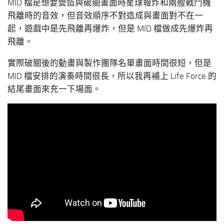
MID 檔是想要營造與破關畫面時星球報炸和兩艘戰鬥機
飛離時的音效，但音效順序不對造成與畫面對不在一
起，遊戲中是先飛離再爆炸，但是 MID 檔做成先爆炸再
飛離。
實際破關後的動畫與製作團隊名單畫面時間很短，但是
MID 檔安排的演奏時間很長，所以我再補上 Life Force 的
結尾畫面來充一下場面。