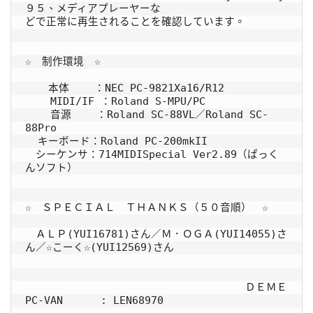
９５、メディアプレーヤーな

どで正常に再生されることを確認しています。

☆　制作環境　☆

　  本体    ：NEC PC-9821Xa16/R12

    MIDI/IF ：Roland S-MPU/PC

    音源    ：Roland SC-88VL／Roland SC-
88Pro

  キーボード：Roland PC-200mkII

　シーケンサ：714MIDISpecial Ver2.89（ぱっく
んソフト）

☆　ＳＰＥＣＩＡＬ　ＴＨＡＮＫＳ（５０音順）　☆

　ＡＬＰ(YUI16781)さん／Ｍ．ＯＧＡ(YUI14055)さ
ん／☆こーく☆(YUI12569)さん

                                   ＤＥＭＥ   
PC-VAN      : LEN68970
