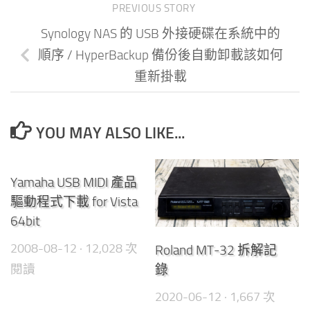
PREVIOUS STORY
Synology NAS 的 USB 外接硬碟在系統中的
順序 / HyperBackup 備份後自動卸載該如何
重新掛載
YOU MAY ALSO LIKE...
0
Yamaha USB MIDI 產品
驅動程式下載 for Vista
64bit
2008-08-12
· 12,028 次
Roland MT-32 拆解記
閱讀
錄
2020-06-12
· 1,667 次