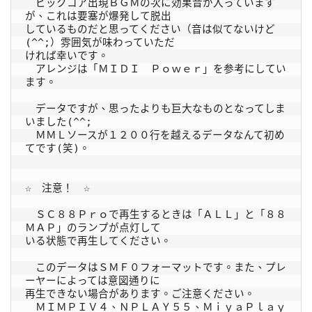
　ビックコア出現ＢＧＭの次に効果音が入っています
が、これは要塞が爆発して脱出

しているものだと思ってください（音は似てないけど
(^^;）雰囲気が味わっていただ

ければ幸いです。

　アレンジは「ＭＩＤＩ　Ｐｏｗｅｒ」を参考にしてい
ます。

　データですが、思ったよりも巨大なものとなってしま
いました(^^;

　ＭＭＬソースが１２００行を越えるデータなんて初め
てです(笑)。

☆　注意！　☆

　ＳＣ８８Ｐｒｏで再生するときは「ＡＬＬ」と「８８
ＭＡＰ」のランプが点灯して

いる状態で再生してください。

　このデータはＳＭＦ０フォーマットです。また、プレ
ーヤーによっては意図通りに

再生できない場合があります。ご注意ください。

　ＭＩＭＰＩＶ４、ＮＰＬＡＹ５５、ＭｉｙａＰｌａｙ