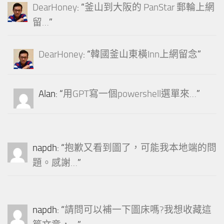
DearHoney
: “
釜山到大阪的 PanStar 郵輪上網
留…
”
DearHoney
: “
韓國釜山東橫Inn上網留念
”
Alan
: “
用GPT寫一個powershell選單來…
”
napdh
: “
抱歉又看到圖了，可能我本地端的問
題。感謝…
”
napdh
: “
請問可以補一下圖床嗎?我想收藏這