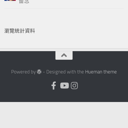
留念
”
瀏覽統計資料
Powered by
- Designed with the
Hueman theme