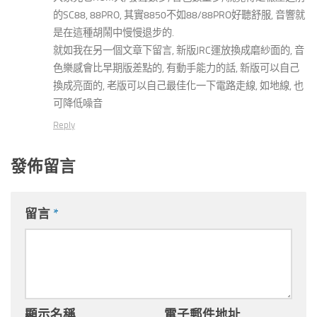
的SC88, 88PRO, 其實8850不如88/88PRO好聽舒服, 音響就
是在這種胡鬧中慢慢退步的.
就如我在另一個文章下留言, 新版JRC運放換成磨紗面的, 音
色樂感會比早期版差點的, 有動手能力的話, 新版可以自己
換成亮面的, 老版可以自己最佳化一下電路走線, 如地線, 也
可降低噪音
Reply
發佈留言
留言
*
顯示名稱
電子郵件地址