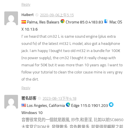
Reply
Halbert
2020-09-06上午5:15
Palma, Illes Balears
Chrome 85.0.4183.83
Mac OS
X 10.13.6
I’ ve heard that cm32 L is same sound engine (plus extra
sound fx) of the latest mt32 L model, also got a headphone
jack. I am happy I bought two old mt32 in a bundle for 100€
(no power supply), the cm32 I bought it really cheap with
manual for 50€ but it was more than 10 years ago. I want to
follow your tutorial to clean the color cause mine is very grey
of the dirt.
Reply
匿名訪客
2023-08-13下午4:18
Los Angeles, California
Edge 115.0.1901.203
Windows 10
音響很常見的一個就是跟風, 炒作,和意淫, 比如以前SC8850
大家見它ROM大, 發聲數多, 音色數量多, 就覺得是輾壓之前