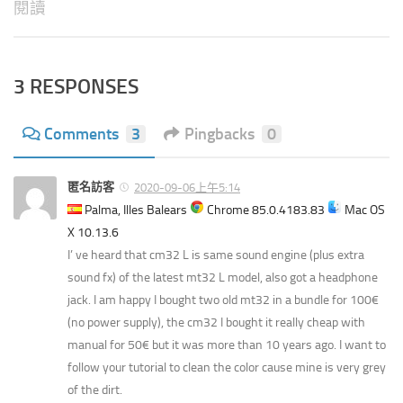
閱讀
3 RESPONSES
Comments
3
Pingbacks
0
匿名訪客
2020-09-06上午5:14
Palma, Illes Balears
Chrome 85.0.4183.83
Mac OS
X 10.13.6
I’ ve heard that cm32 L is same sound engine (plus extra
sound fx) of the latest mt32 L model, also got a headphone
jack. I am happy I bought two old mt32 in a bundle for 100€
(no power supply), the cm32 I bought it really cheap with
manual for 50€ but it was more than 10 years ago. I want to
follow your tutorial to clean the color cause mine is very grey
of the dirt.