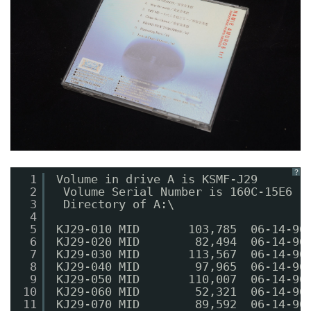
？
1
Volume in drive A is KSMF-J29   
2
Volume Serial Number is 160C-15E6
3
Directory of A:\
4
5
KJ29-010 MID       103,785  06-14
6
KJ29-020 MID        82,494  06-14-
7
KJ29-030 MID       113,567  06-
8
KJ29-040 MID        97,965  06-14-
9
KJ29-050 MID       110,007  06-14-96
10
KJ29-060 MID        52,321  06-14-96
11
KJ29-070 MID        89,592  06-14-96