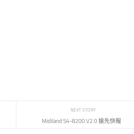
NEXT STORY
Midiland S4-8200 V2.0 搶先快報