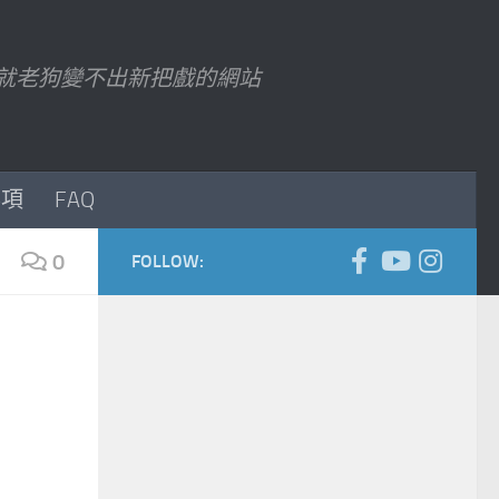
7 以後就老狗變不出新把戲的網站
事項
FAQ
0
FOLLOW: