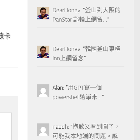
DearHoney
: “
釜山到大阪的
PanStar 郵輪上網留…
”
7
音效卡
DearHoney
: “
韓國釜山東橫
Inn上網留念
”
Alan
: “
用GPT寫一個
powershell選單來…
”
napdh
: “
抱歉又看到圖了，
可能我本地端的問題。感