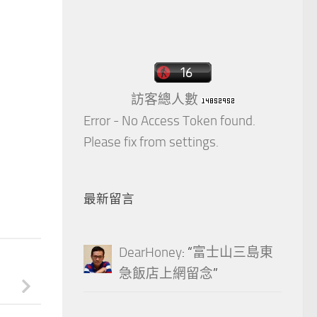
訪客總人數
Error - No Access Token found.
Please fix from settings.
最新留言
DearHoney
: “
富士山三島東
急飯店上網留念
”