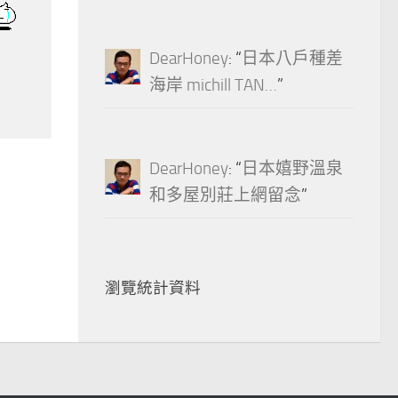
DearHoney
: “
日本八戶種差
海岸 michill TAN…
”
DearHoney
: “
日本嬉野溫泉
和多屋別莊上網留念
”
瀏覽統計資料