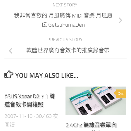
NEXT STORY
我非常喜歡的 月風魔傳 MIDI 音樂 月風魔
伝 GetsuFumaDen
PREVIOUS STORY
軟體世界魔奇音效卡的推廣錄音帶
YOU MAY ALSO LIKE...
7
0
ASUS Xonar D2 7.1 聲
道音效卡開箱照
2007-11-10
· 30,463 次
閱讀
2.4Ghz 無線音樂單向