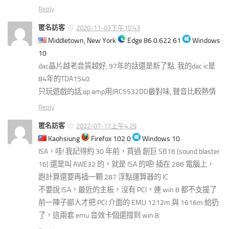
Reply
匿名訪客
2020-11-03下午10:43
Middletown, New York
Edge 86.0.622.61
Windows
10
dac晶片越老音質越好, 97年的話還是新了點, 我的dac ic是
84年的TDA1540.
只玩遊戲的話,op amp用JRC5532DD最對味, 聲音比較熱情
Reply
匿名訪客
2022-07-17上午4:29
Kaohsiung
Firefox 102.0
Windows 10
ISA，哇! 我記得約 30 年前，買過 創巨 SB16 (sound blaster
16) 還是叫 AWE32 的，就是 ISA 的吧! 插在 286 電腦上，
跑計算還要再插一顆 287 浮點運算器的 IC
不要說 ISA，最近的主板，沒有 PCI，連 win 8 都不支援了
前一陣子鄙人才把 PCI 介面的 EMU 1212m 與 1616m 給扔
了，這兩套 emu 音效卡個還撐到 win 8