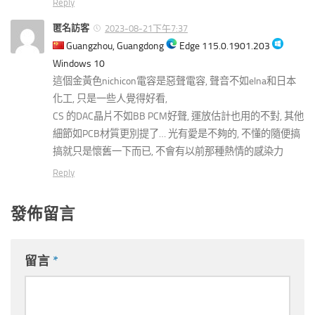
Reply
匿名訪客
2023-08-21下午7:37
Guangzhou, Guangdong
Edge 115.0.1901.203
Windows 10
這個金黃色nichicon電容是惡聲電容, 聲音不如elna和日本
化工, 只是一些人覺得好看,
CS 的DAC晶片不如BB PCM好聲, 運放估計也用的不對, 其他
細節如PCB材質更別提了… 光有愛是不夠的, 不懂的隨便搞
搞就只是懷舊一下而已, 不會有以前那種熱情的感染力
Reply
發佈留言
留言
*