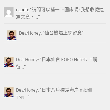
napdh
: “
請問可以補一下圖床嗎?我想收藏這
篇文章，…
”
DearHoney
: “
仙台機場上網留念
”
DearHoney
: “
日本仙台 KOKO Hotels 上網
留…
”
DearHoney
: “
日本八戶種差海岸 michill
TAN…
”