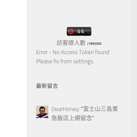
訪客總人數
Error - No Access Token found.
Please fix from settings.
最新留言
DearHoney
: “
富士山三島東
急飯店上網留念
”