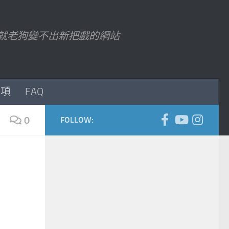
7 以後就老狗變不出新把戲的網站
事項
FAQ
0
FOLLOW: