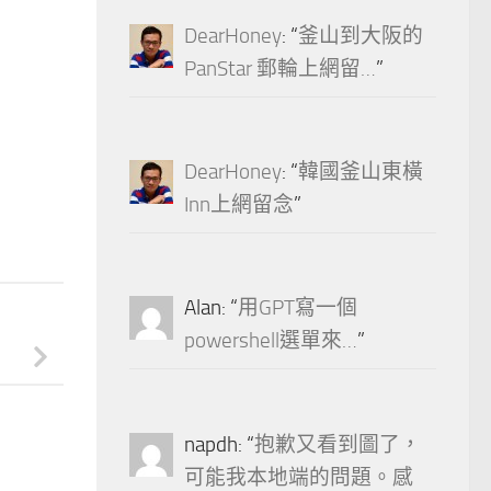
DearHoney
: “
釜山到大阪的
PanStar 郵輪上網留…
”
DearHoney
: “
韓國釜山東橫
Inn上網留念
”
Alan
: “
用GPT寫一個
powershell選單來…
”
napdh
: “
抱歉又看到圖了，
可能我本地端的問題。感