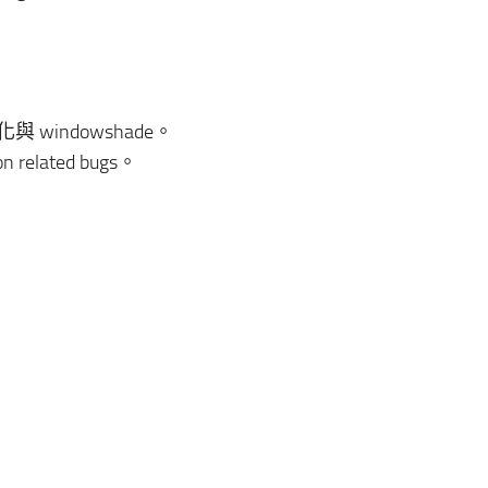
 windowshade。
lated bugs。