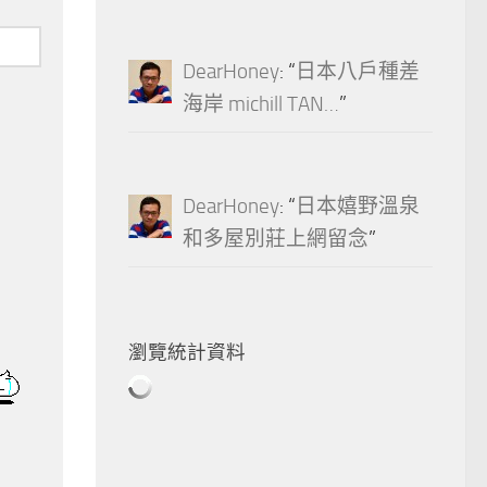
DearHoney
: “
日本八戶種差
海岸 michill TAN…
”
DearHoney
: “
日本嬉野溫泉
和多屋別莊上網留念
”
瀏覽統計資料