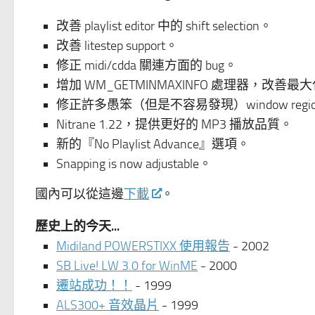
改善 playlist editor 中的 shift selection。
改善 litestep support。
修正 midi/cdda 關連方面的 bug。
增加 WM_GETMINMAXINFO 處理器，改善最大化與
修正許多愚笨（但是不容易發現）window region re
Nitrane 1.22，提供更好的 MP3 播放品質。
新的『No Playlist Advance』選項。
Snapping is now adjustable。
國內可以從這邊
下載
。
歷史上的今天...
Midiland POWERSTIXX 使用報告
- 2002
SB Live! LW 3.0 for WinME
- 2000
遷站成功！！
- 1999
ALS300+ 音效晶片
- 1999