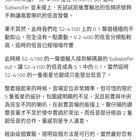
Subwoofer 並未接上，先試試前後置輸出的低頻訊號夠
不夠讓兩套喇叭的低音發聲。
果不其然，此時我們在 S2-4100 上的 0.1 聲道穩穩的不
動如山，完全沒有一點震動，V.2-400 的低音分頻點較
高，這時的低音已經嗡嗡作響….
此時將 S2-4100 的一聲道輸入接到解碼器的 Subwoofer
out，讓 S2-4100 的低音成為 5.1 中的 0.1，當然這時
S2-4100 的一隻衛星也變成只能發出低音了。
整套接起來的時候，音場定位非常精準，但可惜的限於
5 隻衛星的設計，包圍感明顯的不足，況且前置與中央
為完全不同的喇叭，在前置音場的銜接上，需仔細的調
整音量才不至於使中置過於突出，而低音部分經由 2 隻
超低音的合作，量感到是令人滿意。
經由這個實驗，證明這個方法是可行的，當然最好您有