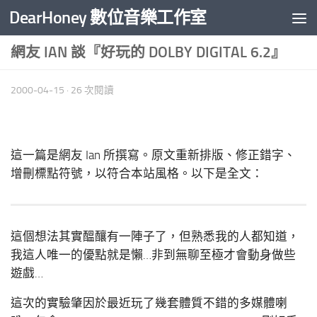
DearHoney 數位音樂工作室
Skip to content
網友 IAN 談『好玩的 DOLBY DIGITAL 6.2』
2000-04-15
· 26 次閱讀
這一篇是網友 Ian 所撰寫。原文重新排版、修正錯字、
增刪標點符號，以符合本站風格。以下是全文：
這個想法其實醞釀有一陣子了，但熟悉我的人都知道，
我這人唯一的優點就是懶…非到無聊至極才會動身做些
遊戲…
這次的實驗肇因於最近玩了幾套體質不錯的多媒體喇