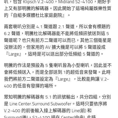
叭，包含 Klipsch V.2-400，Midiland S2-4100，剛好手
上又有部明騰的解碼器。因此開始了這場純屬娛樂性質
的『自組多媒體杜比家庭劇院』。
兩套喇叭分別是 4.1 聲道跟 2.1 聲道，所以會有標題的
6.2 聲道，明騰杜比解碼器能不能將低頻訊號送到這 5
聲道呢？也只有前方二聲道可以而已，其他三個衛星是
沒辦法的，但家用的 AV 擴大機是可以將 5 聲道設成
『Large』，這時是可以送出部分低頻給 5 聲道的。
明騰的作法是預設為 5 隻喇叭皆為小型喇叭，因此並不
會將低頻送入，而是全部送到.1的超低音來發聲。此時
我們將前方二聲道設定為『Large』，比較能夠讓 V.2-
400 的低音有發揮的場所。
眾知明騰的解碼器有 5.1 的訊號輸出，共分四組，分別
是 Line.Center.Surround.Subwoofer。這時只要依序將
V.2-400 的前後輸入接上解碼器的 Line(前) 和
Surround(後)，S2-4100 接在 Center(中央)..此時