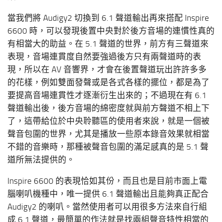
當我們將 Audigy2 切換到 6.1 聲道輸出再來搭配 Inspire
6600 時，可以發現後置中央對於後方音場的連慣性真的
有相當大的助益。在 5.1 聲道的世界，前方有三聲道來
表現，音場連貫度自然要強過後方只有兩聲道時的表
現，所以在 AV 音響界，才會在後置聲道玩出許許多多
的花樣，例如雙面發聲或是各式各樣的擺位，都是為了
要提高音場連貫性才逐漸衍生出來的；不過現在有 6.1
聲道輸出後，後方音場的綿密度就與前方聲道不相上下
了，這帶給位於中央聆聽區的使用者來說，就是一個被
聲音包圍的世界，尤其是播放一些原本錄音效果就相當
不錯的音樂時，那種被聲音包圍的滿足感真的是 5.1 聲
道所無法提供的。
Inspire 6600 的表現恰如其份，而且也是目前市面上電
腦喇叭機種中，唯一提供 6.1 聲道輸出且能夠真正配合
Audigy2 的喇叭。當然使用者可以用很多方法來自行組
成 6.1 聲道，最簡單的作法就是找兩組聲音特性相當的