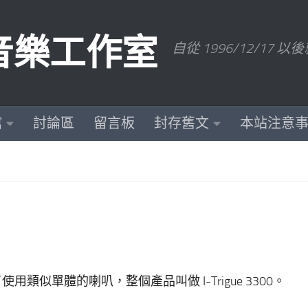
數位音樂工作室
自從 1996/12/1
館
討論區
留言板
封存舊文
本站注意
e 也推出了使用類似單體的喇叭，整個產品叫做 I-Trigue 3300。