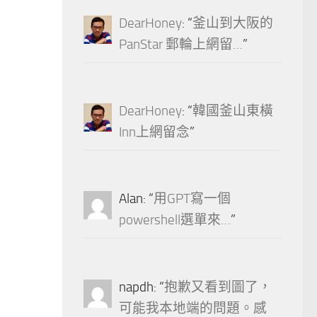
DearHoney
: “
釜山到大阪的
PanStar 郵輪上網留…
”
DearHoney
: “
韓國釜山東橫
Inn上網留念
”
Alan
: “
用GPT寫一個
powershell選單來…
”
napdh
: “
抱歉又看到圖了，
可能我本地端的問題。感