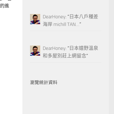
的進
DearHoney
: “
日本八戶種差
海岸 michill TAN…
”
DearHoney
: “
日本嬉野溫泉
和多屋別莊上網留念
”
瀏覽統計資料