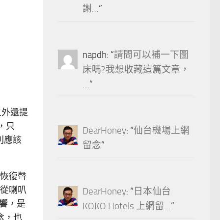
謝…
”
napdh
: “
請問可以補一下圖
床嗎?我想收藏這篇文章，
…
”
之外還提
，只
DearHoney
: “
仙台機場上網
則應該
留念
”
恢復聲
從喇叭
DearHoney
: “
日本仙台
聲響，是
KOKO Hotels 上網留…
”
理念，也