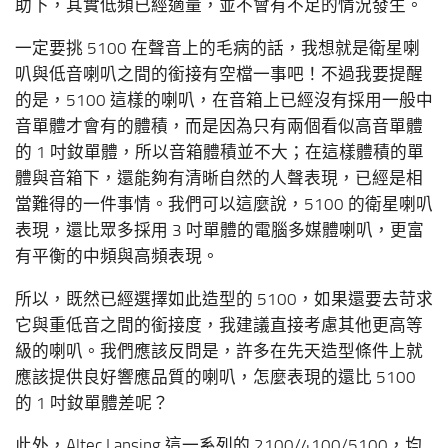
助下，其實低頻已經適量，並不會有不足的情況發生。
一定要挑 5100 在聲音上的毛病的話，我想就是衛星喇
叭與低音喇叭之間的銜接有空檔一事吧！不過我要提醒
的是，5100 這樣的喇叭，在音箱上已經沒有採用一般中
音單體才會有的體積，而是因為只有兩個看似高音單體
的 1 吋釹單體，所以音箱體積並不大；在這樣體積的單
體與音箱下，還能夠有清晰自然的人聲表現，已經是相
當難得的一件事情。我們可以這麼說，5100 的衛星喇叭
表現，還比眾多採用 3 吋單體的電腦多媒體喇叭，更富
有平衡的中頻與高頻表現。
所以，既然已經選擇如此造型的 5100，如果還要去苛求
它與重低音之間的銜接度，我建議直接考慮其他更高等
級的喇叭。我們應該反問是，許多在先天造型條件上就
應該提供良好響應品質的喇叭，怎麼表現的還比 5100
的 1 吋釹單體差呢？
此外，Altec Lansing 這一系列的 2100/4100/5100，均