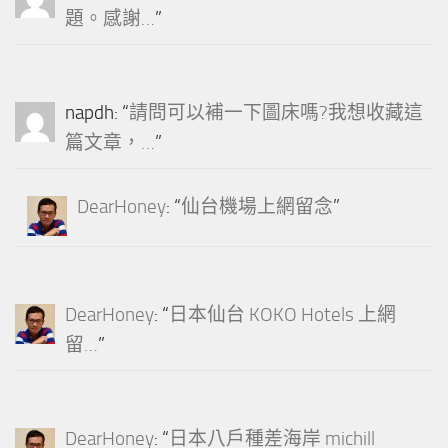
題。感謝…
”
napdh
: “
請問可以補一下圖床嗎?我想收藏這
篇文章，…
”
DearHoney
: “
仙台機場上網留念
”
DearHoney
: “
日本仙台 KOKO Hotels 上網
留…
”
DearHoney
: “
日本八戶種差海岸 michill