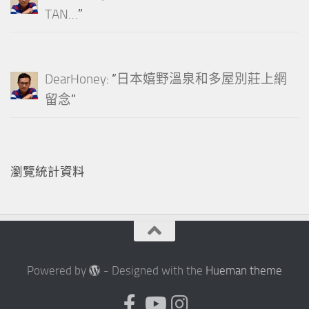
TAN…
”
DearHoney
: “
日本嬉野溫泉和多屋別莊上網
留念
”
瀏覽統計資料
Powered by
- Designed with the
Hueman theme