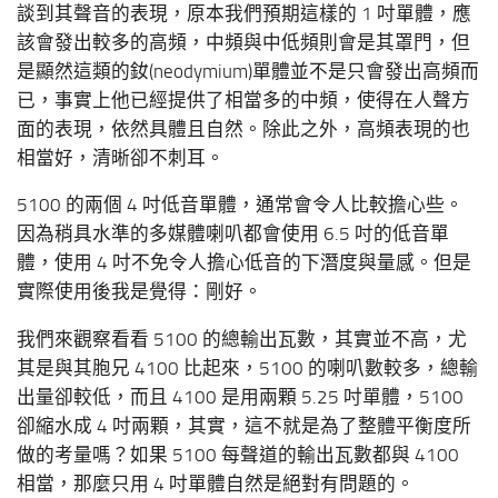
談到其聲音的表現，原本我們預期這樣的 1 吋單體，應
該會發出較多的高頻，中頻與中低頻則會是其罩門，但
是顯然這類的釹(neodymium)單體並不是只會發出高頻而
已，事實上他已經提供了相當多的中頻，使得在人聲方
面的表現，依然具體且自然。除此之外，高頻表現的也
相當好，清晰卻不刺耳。
5100 的兩個 4 吋低音單體，通常會令人比較擔心些。
因為稍具水準的多媒體喇叭都會使用 6.5 吋的低音單
體，使用 4 吋不免令人擔心低音的下潛度與量感。但是
實際使用後我是覺得：剛好。
我們來觀察看看 5100 的總輸出瓦數，其實並不高，尤
其是與其胞兄 4100 比起來，5100 的喇叭數較多，總輸
出量卻較低，而且 4100 是用兩顆 5.25 吋單體，5100
卻縮水成 4 吋兩顆，其實，這不就是為了整體平衡度所
做的考量嗎？如果 5100 每聲道的輸出瓦數都與 4100
相當，那麼只用 4 吋單體自然是絕對有問題的。