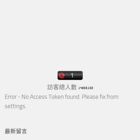
訪客總人數
Error - No Access Token found. Please fix from
settings.
最新留言