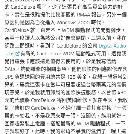
的 CardDeluxe 壞了，少了這張具有高品質公信力的好
卡，實在是很難提供比較客觀的 RMAA 報告，另外一個
原因則是因為自從進入 Windows 2000 時代，
CardDeluxe 就一直趕不上 WDM 驅動程式的開發腳步，
甚至一度讓人以為該公司好像會倒閉。三週以前，我在
網路上閒逛時，看到了 CardDeluxe 的公司
Digital Audio
Labs
有新的 CardDeluxe WDM 驅動程式可用，這讓我
覺得這張卡應該還是值得去使用的，於是我寫信給
DALs，詢問維修的相關事項，他們很快的回應說修理含
UPS 貨運送回的費用總共是 125 美金，我想一想還蠻划
算的，畢竟這張卡在當年可是要超過台幣兩萬元的高價
玩意兒。於是我就用郵局的國際快捷服務，以台幣 430
元的代價將 CardDeluxe 寄回美國維修。就在今天，我收
到了修好的 CardDeluxe，不過仔細一看其實是換了一張
舊的卡給我，不是我原來那一張。沒關係，能用就好。
回家趕緊裝上電腦，搭配最新的 WDM 驅動程式，一下
子就裝好了，此時，我的眼角不爭氣的濕潤了… 喔！這