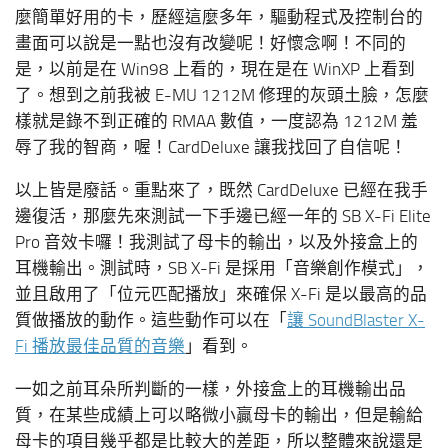
麼簡單好用的卡，歷經這麼多年，驅動程式及控制台的
畫面可以說是一點也沒有改變呢！好懷念啊！不同的
是，以前是在 Win98 上看的，現在是在 WinXP 上看到
了。想到之前我被 E-MU 1212M 修理的灰頭土臉，怎麼
樣就是錄不到正確的 RMAA 數值，一度認為 1212M 羞
辱了我的智商，喔！CardDeluxe 讓我找回了自信呢！
以上皆是廢話。重點來了，既然 CardDeluxe 已經在我手
邊復活，那麼先來測試一下手邊已經一年的 SB X-Fi Elite
Pro 音效卡囉！我測試了母卡的輸出，以及外接盒上的
耳機輸出。測試時，SB X-Fi 是採用「音樂創作模式」，
並且啟用了「位元匹配播放」來確保 X-Fi 是以最高的品
質做播放的動作。這些動作可以在「
讓 SoundBlaster X-
Fi 播放最佳品質的音樂
」看到。
一如之前耳朵所判斷的一樣，外接盒上的耳機輸出品
質，在某些成績上可以略微小贏母卡的輸出，但是輸給
母卡的項目幾乎都是比較大的差距，所以整體來說還是