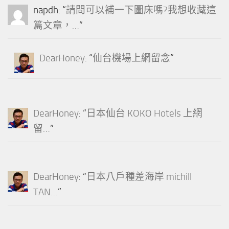
napdh
: “
請問可以補一下圖床嗎?我想收藏這
篇文章，…
”
DearHoney
: “
仙台機場上網留念
”
DearHoney
: “
日本仙台 KOKO Hotels 上網
留…
”
DearHoney
: “
日本八戶種差海岸 michill
TAN…
”