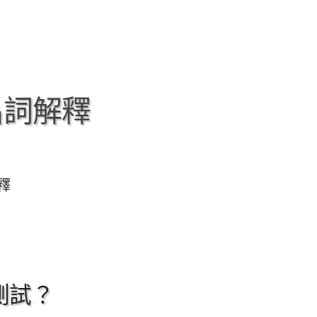
名詞解釋
釋
測試？