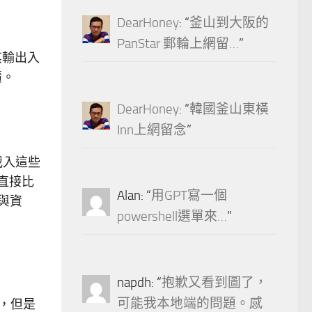
DearHoney
: “
釜山到大阪的
PanStar 郵輪上網留…
”
其輸出入
績。
DearHoney
: “
韓國釜山東橫
Inn上網留念
”
載入這些
檔直接比
Alan
: “
用GPT寫一個
形與資
powershell選單來…
”
napdh
: “
抱歉又看到圖了，
可能我本地端的問題。感
礎，但是