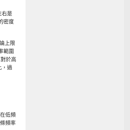
往右是
的密度
理論上限
頻率範圍
耳對於高
此，過
在低頻
條頻率