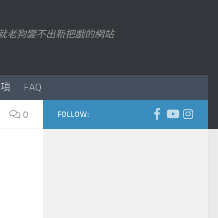
7 以後就老狗變不出新把戲的網站
事項
FAQ
0
FOLLOW: