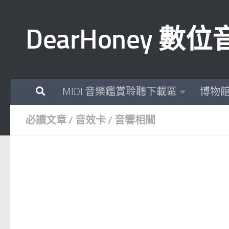
Skip to content
DearHoney 
MIDI 音樂鑑賞聆聽下載區
博物
必讀文章
/
音效卡
/
音響相關