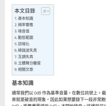
本文目錄
基本知識
頻率響應
噪音值
動態範圍
訊噪比
總諧波失真
互調失真
立體聲分離度
相關文章
基本知識
通常我們以 0dB 作為基準音量，在數位訊號上，最
來就是破音的現象。因此如果想要錄下一段非常飽