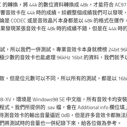
 的轉換，將 44k 的數位資料轉換成 48k，才能符合 AC9
影響音效卡在 44k 時的成績。綜觀整個成績我們可以發現
 CODEC 或是音效晶片本身都是以 48k 的格式在運作，而
發現某張音效卡在 48k 時的成績不錯，但是在 44k 時
試，所以我們一併測試。專業音效卡本身就標榜 24bit 96k
的音效卡也能處理 96kHz 16bit 的資料，我們就予
但是位元數可以不同，所以所有的測試，都是以 16bit
8-XV，環境是 Windows98 SE 中文版，所有音效卡均安裝 
們所提供的 .sav 檔，會在 Additional info 欄位
將待測音效卡的輸出音量逼近 0dB，但是許多音效卡都無
們將測試時的音量也一併紀錄下來，給各位做為參考。