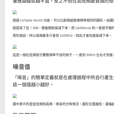
響應曲線就越平直，反之不但在高低頻處衰減的很
透過 compare results 功能，可以比較兩組取樣頻率相同的圖形。由圖形可以
經提高了近 1.3dB，隨後開始衰減下來，而 CardDeluxe 則一直很平穩
質的測試，所以高頻最多只會到 24000Hz，因此才會迅速衰減下來。
這是一個在低頻部分響應頻率不佳的例子，一直到 300Hz 左右才到達 0
噪音值
「噪音」的簡單定義就是在處理過程中所自行產生
這一個值越小越好。
圖中表示的是從低頻到高頻，噪音的分佈情況。圖形位置越低，震幅