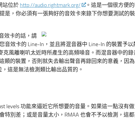
1，網站位於
http://audio.rightmark.org/
。這是一個很方便的
提是，你必須有一張夠好的音效卡來錄下你想要測試的裝
張音效卡的話，請
的 Line-In，並且將混音器中 Line-In 的裝置予
類似麥克風離喇叭太近時所產生的高頻噪音。而混音器中的錄
ve 輸出這類的裝置，否則就失去輸出聲音再錄回來的意義，因
數位，這是無法檢測類比輸出品質的。
djust levels 功能來逼近它所想要的音量。如果這一點沒有
特別差；或是音量太小，RMAA 也會不予以檢測，這