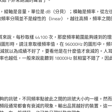
可以錄下非常飽滿的聲音了。
，縱軸是音量，單位是 dB（分貝）；橫軸是頻率，從左
頻率分隔並不是線性的（linear），越往高頻，頻率之間
質來說，每秒取樣 44100 次，那麼頻率範圍能夠達到的
在閱讀圖形時，請注意取樣頻率值，在 96000Hz 的圖形中，
部分衰減就以為成績不好了，要看他是在什麼值才衰減的。人
越低，一般來說能聽到 18000Hz 就相當不錯了，因
夠的訊號，不同頻率點彼此之間的訊號大小均一樣。然而
頻段通常都會有衰減的現象。輸出品質越好的裝置，這一