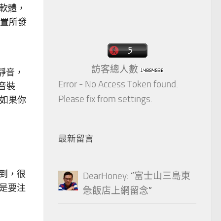
軟體，
置所發
訪客總人數
以靜音，
Error - No Access Token found.
音裝
Please fix from settings.
為如果你
最新留言
做到，很
DearHoney
: “
富士山三島東
都是要注
急飯店上網留念
”