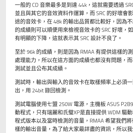
一般的 CD 音樂最多是到達 44k，這就需要透過 SRC
並且與其它的音效資料作運算，而 SRC 的好壞會
途的音效卡，在 48k 的輸出品質都比較好，因為不論是
的成績則可以順便用來檢視音效卡的 SRC 好壞，如果
有明顯的下降，這就表示其 SRC 設計不良了。
至於 96k 的成績，則是因為 RMAA 有提供這樣的測
處理能力，所以在這方面的成績也都沒有問題，而極少數
測試並且公布其成績。
測試時，輸出與輸入的音效卡在取樣頻率上必須一致，
出，用 24bit 錄回檢測。
測試電腦使用七盟 250W 電源，主機板 ASUS P2B9
動程式，只有瑞麗和氏璧XP是直接提供 WDM 驅動程式。我
程式版本以及當時檢測的音量，RMAA 希望我們
樣的輸出音量，為了給大家最詳盡的資訊，所以我