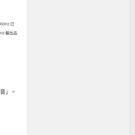
00Hz 已
Hz 輸出品
音」。