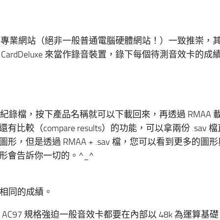
業媒體與專業網站（絕非一般普通電腦硬體網站！）一致推崇，
rdDeluxe 來當作錄音裝置，錄下每個待測音效卡的成
 紀錄檔，按下產品名稱就可以下載回來，再透過 RMAA 
比較（compare results）的功能，可以拿兩份 .sav 
但是透過 RMAA + .sav 檔，您可以看到更多的圖
形會告訴你一切的。^_^
樣頻率相同的成績。
為 AC97 規格強迫一般音效卡都要在內部以 48k 為運算基