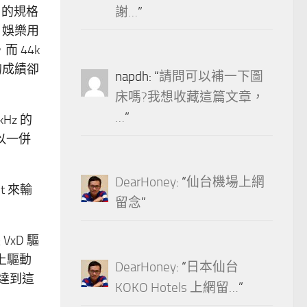
7 的規格
謝…
”
，娛樂用
 44k
的成績卻
napdh
: “
請問可以補一下圖
床嗎?我想收藏這篇文章，
…
”
Hz 的
以一併
DearHoney
: “
仙台機場上網
 來輸
留念
”
VxD 驅
填上驅動
DearHoney
: “
日本仙台
法達到這
KOKO Hotels 上網留…
”