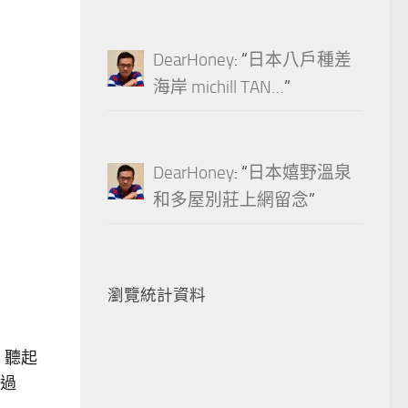
DearHoney
: “
日本八戶種差
海岸 michill TAN…
”
DearHoney
: “
日本嬉野溫泉
和多屋別莊上網留念
”
瀏覽統計資料
，聽起
過