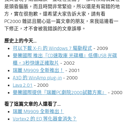
是頭昏腦脹，而且時間非常緊迫，所以還是有寫錯的地
方，實在很抱歉。還希望大家告訴大家，請有看
PC2000 雜誌且關心這一篇文章的朋友，來我這邊看一
下修正，才不會被我錯誤的文章誤導。
歷史上的今天...
可以下載 X-Fi 的 Windows 7 驅動程式
- 2009
譽騰國際 推出『CD速取庫 光碟櫃』低價USB 光碟
櫃，3秒快速正確取片
- 2002
瑞麗 M9909 全新推出！
- 2001
A3D 的 WinAmp plug-in
- 2000
Lava 2.01
- 2000
譽騰國際提供『瑞麗PC劇院2000試聽方案』
- 2000
看了這篇文章的人還看了...
瑞麗 M9909 全新推出！
Vortex2 的 EQ 等化器會消失？