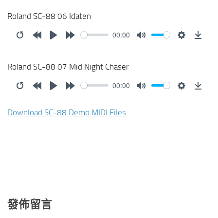
10s
10s
Roland SC-88 06 Idaten
00:00
Restart
Rewind
Play
Forward
Mute
Settings
Down
10s
10s
Roland SC-88 07 Mid Night Chaser
00:00
Restart
Rewind
Play
Forward
Mute
Settings
Down
10s
10s
Download SC-88 Demo MIDI Files
發佈留言