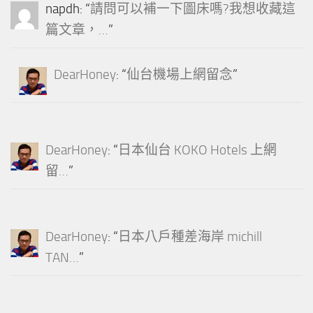
napdh
: “
請問可以補一下圖床嗎?我想收藏這
篇文章，…
”
DearHoney
: “
仙台機場上網留念
”
DearHoney
: “
日本仙台 KOKO Hotels 上網
留…
”
DearHoney
: “
日本八戶種差海岸 michill
TAN…
”