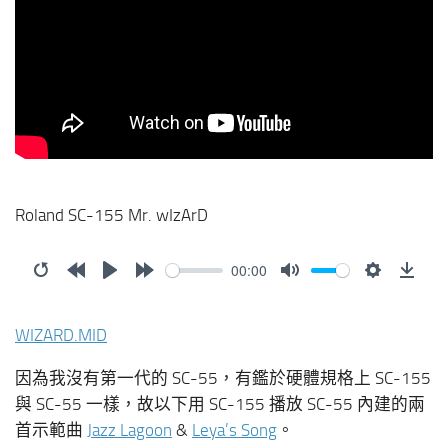
Roland SC-155 Mr. wIzArD
00:00
Restart
Rewind
Play
Forward
Mute
Settings
Down
10s
10s
WIZARD.MID
因為我沒有第一代的 SC-55，有鑑於硬體規格上 SC-155
與 SC-55 一樣，故以下用 SC-155 播放 SC-55 內建的兩
首示範曲
Jazz Lagoon
&
Leya’s Song
。