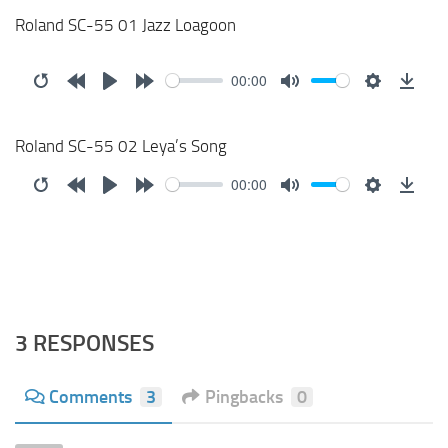
Roland SC-55 01 Jazz Loagoon
00:00
Restart
Rewind
Play
Forward
Mute
Settings
Down
10s
10s
Roland SC-55 02 Leya’s Song
00:00
Restart
Rewind
Play
Forward
Mute
Settings
Down
10s
10s
3 RESPONSES
Comments
3
Pingbacks
0