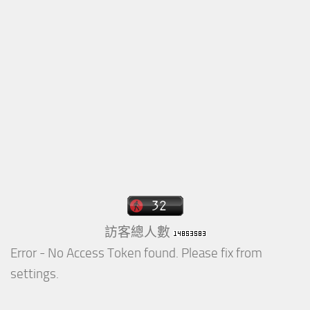
訪客總人數
Error - No Access Token found. Please fix from
settings.