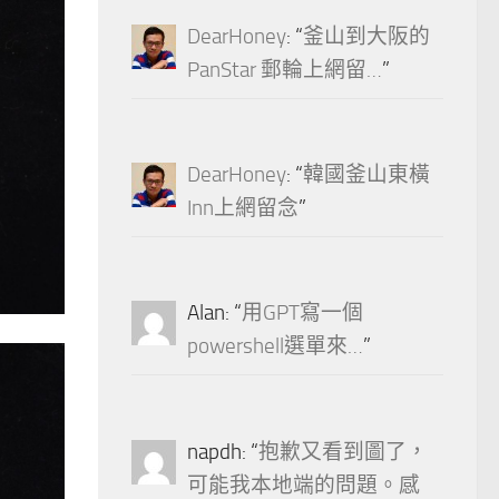
DearHoney
: “
釜山到大阪的
PanStar 郵輪上網留…
”
DearHoney
: “
韓國釜山東橫
Inn上網留念
”
Alan
: “
用GPT寫一個
powershell選單來…
”
napdh
: “
抱歉又看到圖了，
可能我本地端的問題。感