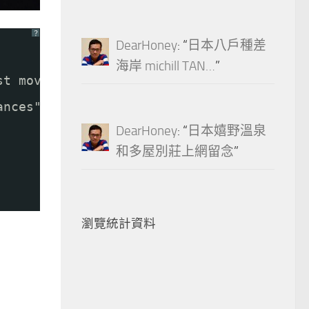
？
DearHoney
: “
日本八戶種差
海岸 michill TAN…
”
st mov.
ances"
DearHoney
: “
日本嬉野溫泉
和多屋別莊上網留念
”
瀏覽統計資料