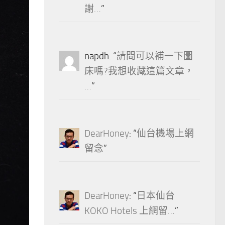
謝…
”
napdh
: “
請問可以補一下圖
床嗎?我想收藏這篇文章，
…
”
DearHoney
: “
仙台機場上網
留念
”
DearHoney
: “
日本仙台
KOKO Hotels 上網留…
”