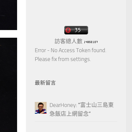
訪客總人數
Error - No Access Token found.
Please fix from settings.
最新留言
DearHoney
: “
富士山三島東
急飯店上網留念
”