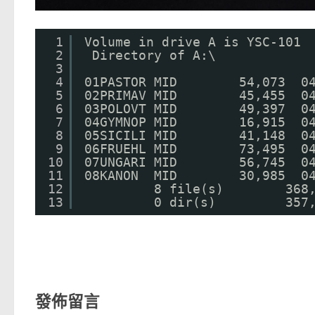
1
Volume in drive A is YSC-101 
2
Directory of A:\
3
4
01PASTOR MID        54,073  0
5
02PRIMAV MID        45,455  0
6
03POLOVT MID        49,397  0
7
04GYMNOP MID        16,915  0
8
05SICILI MID        41,148  0
9
06FRUEHL MID        73,495  0
10
07UNGARI MID        56,745  0
11
08KANON  MID        30,985  0
12
8 file(s)        368
13
0 dir(s)         357
發佈留言