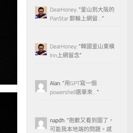
DearHoney
: “
釜山到大阪的
PanStar 郵輪上網留…
”
DearHoney
: “
韓國釜山東橫
Inn上網留念
”
Alan
: “
用GPT寫一個
powershell選單來…
”
napdh
: “
抱歉又看到圖了，
可能我本地端的問題。感