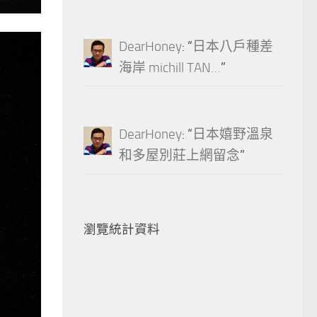
DearHoney
: “
日本八戶種差
海岸 michill TAN…
”
DearHoney
: “
日本嬉野溫泉
和多屋別莊上網留念
”
瀏覽統計資料