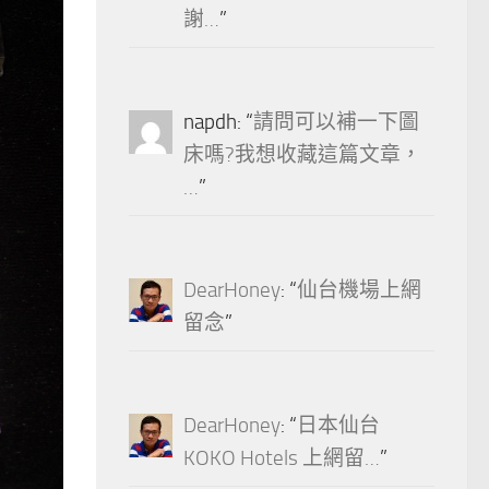
謝…
”
napdh
: “
請問可以補一下圖
床嗎?我想收藏這篇文章，
…
”
DearHoney
: “
仙台機場上網
留念
”
DearHoney
: “
日本仙台
KOKO Hotels 上網留…
”