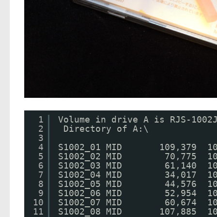
1
Volume in drive A is RJS-1002
2
Directory of A:\
3
4
S1002_01 MID       109,37
5
S1002_02 MID        70,775  
6
S1002_03 MID        61,140  
7
S1002_04 MID        34,017  1
8
S1002_05 MID        44,576
9
S1002_06 MID        52,954 
10
S1002_07 MID        60,674  1
11
S1002_08 MID       107,885  1