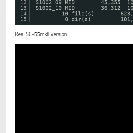
12
S1002_09 MID        45,355  
13
S1002_10 MID        36,312
14
10 file(s)        623
15
0 dir(s)         101
Real SC-55mkII Version: