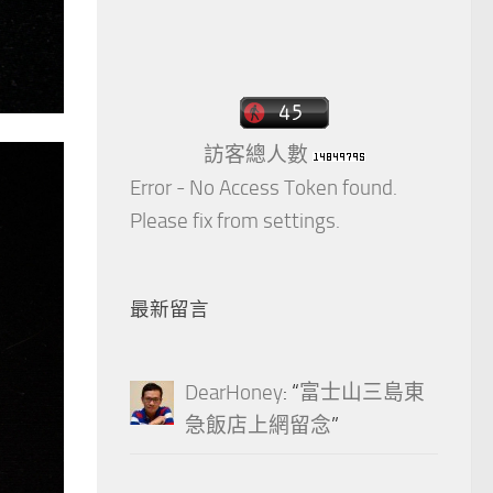
訪客總人數
Error - No Access Token found.
Please fix from settings.
最新留言
DearHoney
: “
富士山三島東
急飯店上網留念
”