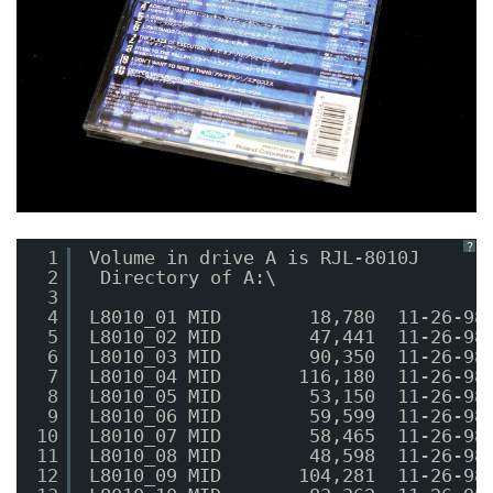
？
1
Volume in drive A is RJL-8010J  
2
Directory of A:\
3
4
L8010_01 MID        18,780  11-26-98
5
L8010_02 MID        47,441  11-26-98
6
L8010_03 MID        90,350  11-26-98
7
L8010_04 MID       116,180  11-26-98
8
L8010_05 MID        53,150  11-26-98
9
L8010_06 MID        59,599  11-26-98
10
L8010_07 MID        58,465  11-26-98
11
L8010_08 MID        48,598  11-26-98
12
L8010_09 MID       104,281  11-26-98