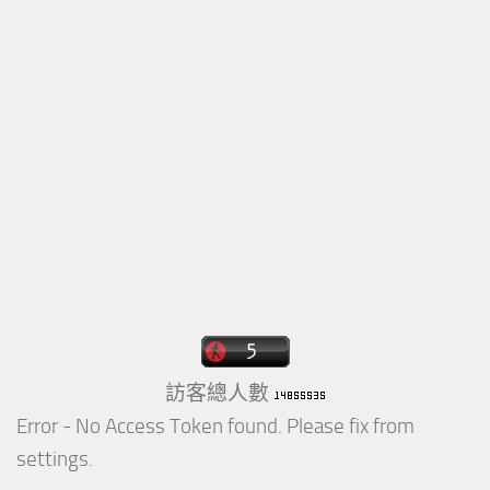
訪客總人數
Error - No Access Token found. Please fix from
settings.