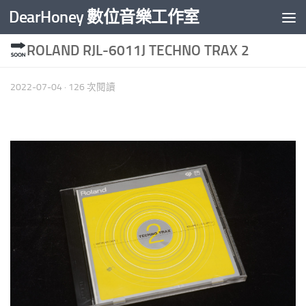
DearHoney 數位音樂工作室
Skip to content
ROLAND RJL-6011J TECHNO TRAX 2
2022-07-04
· 126 次閱讀