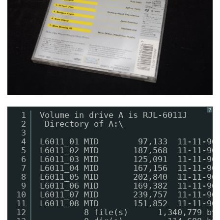
？
1
Volume in drive A is RJL-6011J  
2
Directory of A:\
3
4
L6011_01 MID        97,133  11-11-96
5
L6011_02 MID       187,568  11-11-96
6
L6011_03 MID       125,091  11-11-96
7
L6011_04 MID       167,156  11-11-96
8
L6011_05 MID       202,840  11-11-96
9
L6011_06 MID       169,382  11-11-96
10
L6011_07 MID       239,757  11-11-96
11
L6011_08 MID       151,852  11-11-96
12
8 file(s)      1,340,779 by