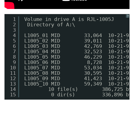
？
1
Volume in drive A is RJL-1005J  
2
Directory of A:\
3
4
L1005_01 MID        33,064  10-21-93
5
L1005_02 MID        39,011  10-21-93
6
L1005_03 MID        42,769  10-21-93
7
L1005_04 MID        32,523  10-21-93
8
L1005_05 MID        46,229  10-21-93
9
L1005_06 MID         8,728  10-21-93
10
L1005_07 MID        53,034  10-21-93
11
L1005_08 MID        30,595  10-21-93
12
L1005_09 MID        41,423  10-21-93
13
L1005_10 MID        59,349  10-21-93
14
10 file(s)        386,725 by
15
0 dir(s)         336,896 by