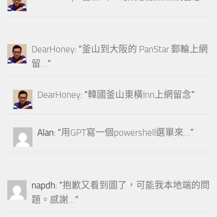
DearHoney
: “
釜山到大阪的 PanStar 郵輪上網
留…
”
DearHoney
: “
韓國釜山東橫Inn上網留念
”
Alan
: “
用GPT寫一個powershell選單來…
”
napdh
: “
抱歉又看到圖了，可能我本地端的問
題。感謝…
”