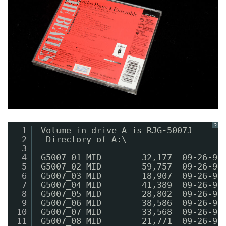
？
1
Volume in drive A is RJG-5007J  
2
Directory of A:\
3
4
G5007_01 MID        32,177  09-26-95
5
G5007_02 MID        59,757  09-26-95
6
G5007_03 MID        18,907  09-26-95
7
G5007_04 MID        41,389  09-26-95
8
G5007_05 MID        28,802  09-26-95
9
G5007_06 MID        38,586  09-26-95
10
G5007_07 MID        33,568  09-26-95
11
G5007_08 MID        21,771  09-26-95