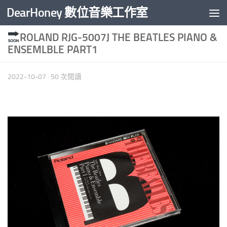
DearHoney 數位音樂工作室
Skip to content
ROLAND RJG-5007J THE BEATLES PIANO &
ENSEMLBLE PART1
2022-10-07
· 50 次閱讀