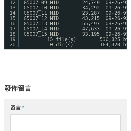
12
G5007_09 MID        24,749  09-26-95
13
G5007_10 MID        34,292  09-26-95
14
G5007_11 MID        23,287  09-26-95
15
G5007_12 MID        43,215  09-26-95
16
G5007_13 MID        55,497  09-26-95
17
G5007_14 MID        47,633  09-26-95
18
G5007_15 MID        33,195  09-26-95
19
15 file(s)        536,825 by
20
0 dir(s)         184,320 by
發佈留言
留言
*