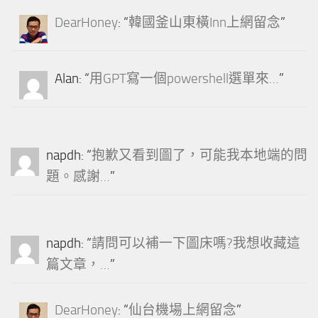
DearHoney
: “
韓國釜山東橫Inn上網留念
”
Alan
: “
用GPT寫一個powershell選單來…
”
napdh
: “
抱歉又看到圖了，可能我本地端的問
題。感謝…
”
napdh
: “
請問可以補一下圖床嗎?我想收藏這
篇文章，…
”
DearHoney
: “
仙台機場上網留念
”