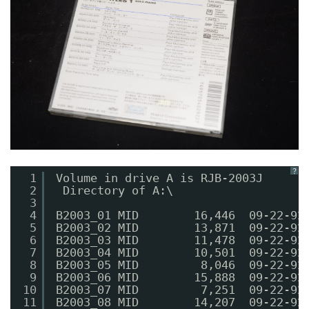
？
1
Volume in drive A is RJB-2003J  
2
Directory of A:\
3
4
B2003_01 MID        16,446  09-22
5
B2003_02 MID        13,871  09-22
6
B2003_03 MID        11,478  09-2
7
B2003_04 MID        10,501  09-22
8
B2003_05 MID         8,046  09-22
9
B2003_06 MID        15,888  09-
10
B2003_07 MID         7,251  09-22
11
B2003_08 MID        14,207  09-22-