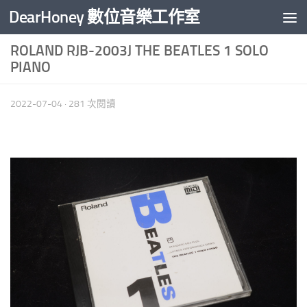
DearHoney 數位音樂工作室
Skip to content
ROLAND RJB-2003J THE BEATLES 1 SOLO
PIANO
2022-07-04
· 281 次閱讀