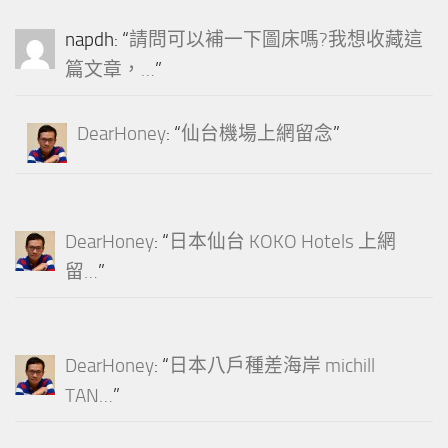
napdh
: “
請問可以補一下圖床嗎?我想收藏這
篇文章，…
”
DearHoney
: “
仙台機場上網留念
”
DearHoney
: “
日本仙台 KOKO Hotels 上網
留…
”
DearHoney
: “
日本八戶種差海岸 michill
TAN…
”