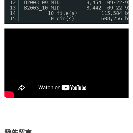
12
B2003_09 MID         9,454  09-22-
13
B2003_10 MID         8,442  09-
14
10 file(s)        115,584 by
15
0 dir(s)         608,256 by
發佈留言