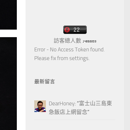
訪客總人數
Error - No Access Token found.
Please fix from settings.
最新留言
DearHoney
: “
富士山三島東
急飯店上網留念
”