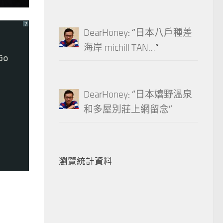
？
DearHoney
: “
日本八戶種差
海岸 michill TAN…
”
Go
DearHoney
: “
日本嬉野溫泉
和多屋別莊上網留念
”
瀏覽統計資料