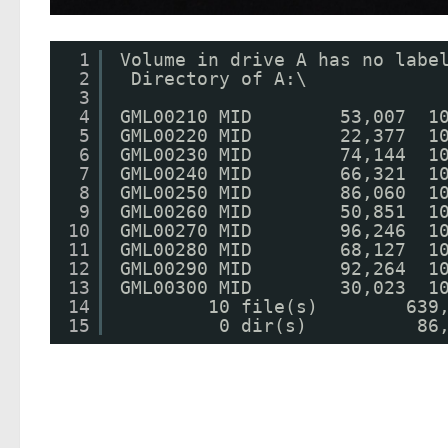
1
Volume in drive A has no labe
2
Directory of A:\
3
4
GML00210 MID        53,007 
5
GML00220 MID        22,377 
6
GML00230 MID        74,144
7
GML00240 MID        66,321  1
8
GML00250 MID        86,060
9
GML00260 MID        50,851  1
10
GML00270 MID        96,246 
11
GML00280 MID        68,127  1
12
GML00290 MID        92,264  1
13
GML00300 MID        30,023 
14
10 file(s)        639
15
0 dir(s)          86