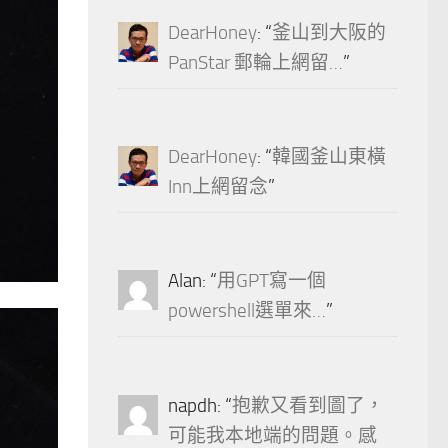
DearHoney
: “
釜山到大阪的
PanStar 郵輪上網留…
”
DearHoney
: “
韓國釜山東橫
Inn上網留念
”
Alan
: “
用GPT寫一個
powershell選單來…
”
napdh
: “
抱歉又看到圖了，
可能我本地端的問題。感