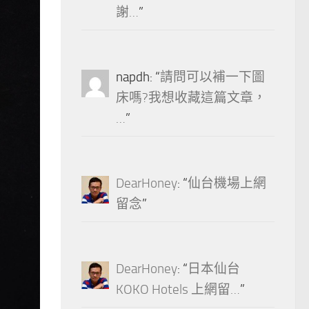
謝…
”
napdh
: “
請問可以補一下圖
床嗎?我想收藏這篇文章，
…
”
DearHoney
: “
仙台機場上網
留念
”
DearHoney
: “
日本仙台
KOKO Hotels 上網留…
”