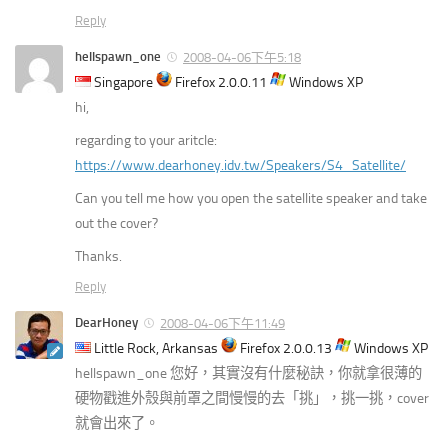
Reply
hellspawn_one
2008-04-06下午5:18
Singapore
Firefox 2.0.0.11
Windows XP
hi,
regarding to your aritcle:
https://www.dearhoney.idv.tw/Speakers/S4_Satellite/
Can you tell me how you open the satellite speaker and take
out the cover?
Thanks.
Reply
DearHoney
2008-04-06下午11:49
Little Rock, Arkansas
Firefox 2.0.0.13
Windows XP
hellspawn_one 您好，其實沒有什麼秘訣，你就拿很薄的
硬物戳進外殼與前罩之間慢慢的去「挑」，挑一挑，cover
就會出來了。