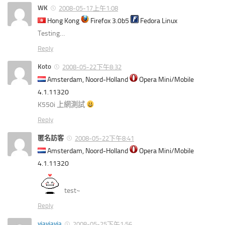
WK
2008-05-17上午1:08
Hong Kong
Firefox 3.0b5
Fedora Linux
Testing…
Reply
Koto
2008-05-22下午8:32
Amsterdam, Noord-Holland
Opera Mini/Mobile
4.1.11320
K550i 上網測試
Reply
匿名訪客
2008-05-22下午8:41
Amsterdam, Noord-Holland
Opera Mini/Mobile
4.1.11320
test~
Reply
viaviavia
2008-05-25下午1:56