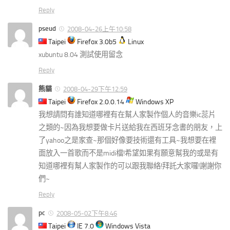
Reply
pseud
2008-04-26上午10:58
Taipei
Firefox 3.0b5
Linux
xubuntu 8.04 測試使用留念
Reply
熊貓
2008-04-29下午12:59
Taipei
Firefox 2.0.0.14
Windows XP
我想請問有誰知道哪裡有在幫人家製作個人的音樂ic蕊片
之類的~因為我想要做卡片送給我在西班牙念書的朋友，上
了yahoo之是家查~那個好像要技術還有工具~我想要在裡
面放入一首歌而不是midi檔!希望如果有願意幫我的或是有
知道哪裡有幫人家製作的可以跟我聯絡!拜託大家囉!謝謝你
們~
Reply
pc
2008-05-02下午8:46
Taipei
IE 7.0
Windows Vista