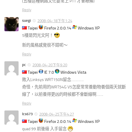
(五樓這種網路文化要常上 PTT 才會瞭解)
Reply
suegi
2008-04-18下午1:24
Taipei
Firefox 2.0.0.14
Windows XP
5樓是閃光文阿！
新的風格感覺很不錯呢～
Reply
pc
2008-04-20下午9:20
Taipei
IE 7.0
Windows Vista
敗入Linksys WRT150N留念………….
奇怪，先前用的WRT54G V5怎麼常常養動物養個兩天就斷
線了，以前養得更凶的時候都不會斷線啊…….
Reply
lcs673
2008-04-25下午4:27
Taipei
Firefox 2.0.0.14
Windows XP
quad 99 前後級 入手留念