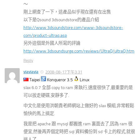
～
剛上網查了一下，這產品似乎現在還有在出售
以下是Qsound 3dsoundstore的產品介紹
http://www.3dsoundstore.com/www-3dsoundstore-
com/product-ultraq.asp
另外這個是外國人所寫的評論
http://www.3dsoundsurge.com/reviews/UltraQ/ultraQ.htm
Reply
viaviavia
2008-08-17下午3:31
Taipei
Konqueror 3.5
Linux
slax 6.0.7 全部 copy to ram 來執行,速度很快了,最重要的是
可以拔走硬碟,安靜多了.
中文化是使用洪朝貴老師網站上做好的 slax 模組,非常輕鬆
愉快的馬上搞定.
我是把 apache 跟 mysql 都搬進 ram 裏面去了,因為 ram 很
便宜,然後再弄個定時把 sql 資料備份到 sd 卡上的程式,就很
迷人了.