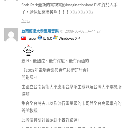
Soth Park最新的電視電影Imaginationland DVD終於入手
了，劇情超級爆笑啊！！！ XD2 XD2 XD2
Reply
台南藝術大學應用音樂
2008-05-06上午11:27
Taipei
IE 6.0
Windows XP
最IN、最酷炫、最有深度、最有內涵的
《2008年電腦音樂與音訊技術研討會》
開跑囉~!
由國立台南藝術大學應用音樂系主辦以及台灣大學電機所
協辦
集合全台灣古典以及流行重量級的卡司與全台高級學府的
菁英教授
此等優質研討會絕對不容許錯過!!