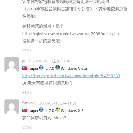
如果你對於電腦音樂領域想要有更深一步的認識
《2008年電腦音樂與音訊技術研討會》，誠摯地歡迎您報
名參加!!
請移動您的滑鼠，點下
http://dijkstra.csie.ncu.edu.tw/wocmat2008/index.php
得到進一步的訊息吧!!
Reply
pc
2008-05-10上午10:04
Taipei
IE 7.0
Windows Vista
http://forum.pcdvd.com.tw/showthread.php?t=793233
DH老大有聽過這個消息嗎？
Reply
Simon
2008-05-15上午11:39
Taipei
IE 7.0
Windows XP
請問何處可買到LM675?
Reply