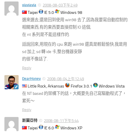
viaviavia
2008-08-03下午2:49
Taipei
IE 5.0
Windows 98
選來選去,還是回到使用 win98 去了,因為我要寫自動控制的
相關東西,有的東西要直接控制 IO 這個,
在 nt 系列是不能這樣作的.
話說回來,用現在的 cpu 來跑 win98 還真是輕鬆愉快,我是用
sd 加上 sd 轉 ide 卡,整台機器安靜
的很不像話了.
Reply
DearHoney
2008-08-04上午12:49
Little Rock, Arkansas
Firefox 3.0.1
Windows Vista
在 NT based 的架構下的話，大概要先自己寫驅動程式了，
累死～
Reply
斯圖亞特
2008-08-11下午5:44
Taipei
IE 6.0
Windows XP