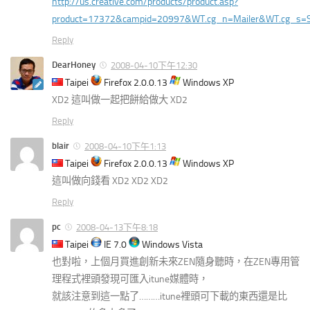
http://us.creative.com/products/product.asp?
product=17372&campid=20997&WT.cg_n=Mailer&WT.cg_s=
Reply
DearHoney
2008-04-10下午12:30
Taipei
Firefox 2.0.0.13
Windows XP
XD2 這叫做一起把餅給做大 XD2
Reply
blair
2008-04-10下午1:13
Taipei
Firefox 2.0.0.13
Windows XP
這叫做向錢看 XD2 XD2 XD2
Reply
pc
2008-04-13下午8:18
Taipei
IE 7.0
Windows Vista
也對啦，上個月買進創新未來ZEN隨身聽時，在ZEN專用管
理程式裡頭發現可匯入itune媒體時，
就該注意到這一點了………itune裡頭可下載的東西還是比