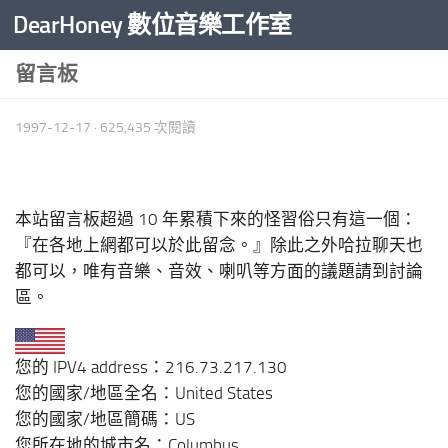
DearHoney 數位音樂工作室
Skip to content
留言板
1997-12-17
· 625,435 次閱讀
本站留言板超過 10 年累積下來的怪習俗只有這一個：
『在各地上網都可以於此留念。』除此之外哈拉聊天也
都可以，唯有音樂、音效、喇叭等方面的議題請到討論
區。
您的 IPV4 address：
216.73.217.130
您的國家/地區全名：
United States
您的國家/地區簡碼：
US
您所在地的城市名：
Columbus