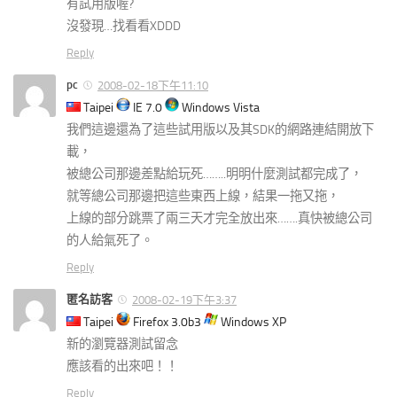
有試用版喔?
沒發現…找看看XDDD
Reply
pc
2008-02-18下午11:10
Taipei
IE 7.0
Windows Vista
我們這邊還為了這些試用版以及其SDK的網路連結開放下
載，
被總公司那邊差點給玩死……..明明什麼測試都完成了，
就等總公司那邊把這些東西上線，結果一拖又拖，
上線的部分跳票了兩三天才完全放出來…….真快被總公司
的人給氣死了。
Reply
匿名訪客
2008-02-19下午3:37
Taipei
Firefox 3.0b3
Windows XP
新的瀏覽器測試留念
應該看的出來吧！！
Reply