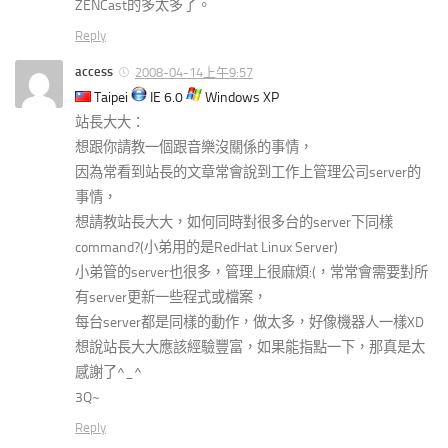
ZENCast的多太多了。
Reply
access
2008-04-14上午9:57
Taipei
IE 6.0
Windows XP
站長大大：
想跟你請教一個跟音樂沒關係的事情，
因為常看到站長的文章常會說到工作上管理公司server的
事情，
想請教站長大大，如何同時對很多台的server下同樣
command?(小弟用的是RedHat Linux Server)
小弟管的server也很多，管理上很麻煩:(，常常會需要對所
有server更新一些程式或檔案，
每台server都是同樣的動作，做太多，好像機器人一樣XD
想說站長大大應該經驗豐富，如果能指點一下，那真是太
感謝了^_^
3Q~
Reply