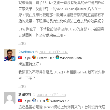
說來慚愧，買了SB Live之後一直沒有認真的研究他的EAX
音廠效果，反而把手上的VIvid 3D plus跟UltraQ給丟在一
旁。現在是想比較用那一款可以讓聽音樂跟玩遊戲都有不
錯的效果，不曉得站長有沒比較過這三者之間的效果呢？
BTW 剛查了一下博物館似乎沒有UltraQ的身影，小弟願意
貢獻圖片，甚至提供站長試用。
Reply
DearHoney
2008-08-11下午5:46
Taipei
Firefox 3.0.1
Windows Vista
斯圖亞特您好，
我還真的不曉得什麼是 UltraQ，有相關 url link 我可以先參
考一下嗎？
Reply
斯圖亞特
2008-08-11下午6:18
Taipei
IE 6.0
Windows XP
這產品當初是從Qsound網站上跨海買來的，台灣沒有代理