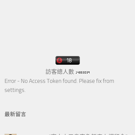
訪客總人數
Error - No Access Token found. Please fix from
settings.
最新留言