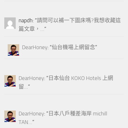
napdh
: “
請問可以補一下圖床嗎?我想收藏這
篇文章，…
”
DearHoney
: “
仙台機場上網留念
”
DearHoney
: “
日本仙台 KOKO Hotels 上網
留…
”
DearHoney
: “
日本八戶種差海岸 michill
TAN…
”