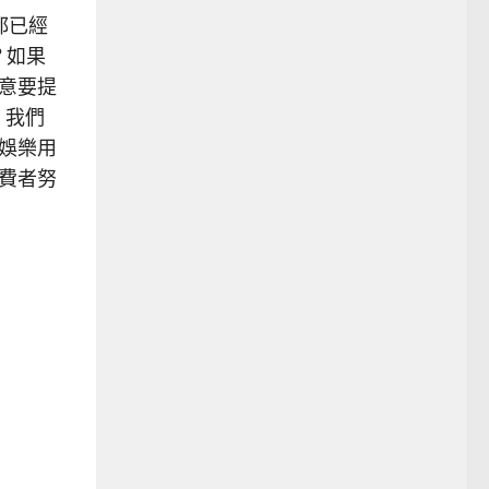
都已經
嗎？如果
誠意要提
，我們
上娛樂用
消費者努