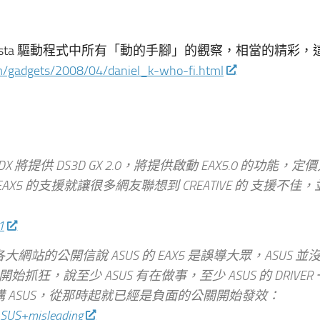
e 在 Vista 驅動程式中所有「動的手腳」的觀察，相當的精彩
om/gadgets/2008/04/daniel_k-who-fi.html
R DX 將提供 DS3D GX 2.0，將提供啟動 EAX5.0 的功能，定
 對 EAX5 的支援就讓很多網友聯想到 CREATIVE 的 支援不佳
1
發了給各大網站的公開信說 ASUS 的 EAX5 是誤導大眾，ASUS 並
始抓狂，說至少 ASUS 有在做事，至少 ASUS 的 DRIVER
那樣還敢講 ASUS，從那時起就已經是負面的公關開始發效：
ASUS+misleading