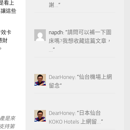
就是看上
謝…
”
 要讓這些
音效卡
napdh
: “
請問可以補一下圖
智慧財
床嗎?我想收藏這篇文章，
。
…
”
DearHoney
: “
仙台機場上網
留念
”
DearHoney
: “
日本仙台
財產是來
KOKO Hotels 上網留…
”
支持第