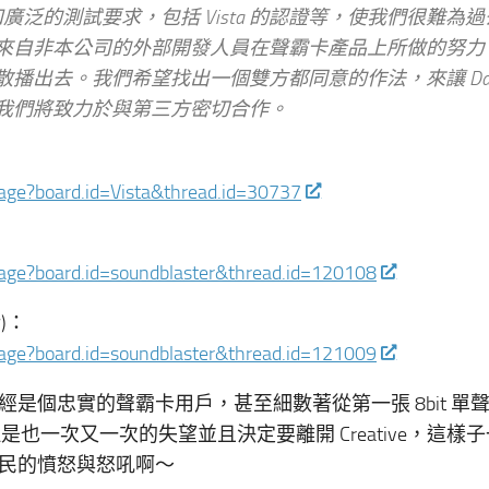
和廣泛的測試要求，包括 Vista 的認證等，使我們很難為
來自非本公司的外部開發人員在聲霸卡產品上所做的努力
出去。我們希望找出一個雙方都同意的作法，來讓 Danie
我們將致力於與第三方密切合作。
sage?board.id=Vista&thread.id=30737
sage?board.id=soundblaster&thread.id=120108
)：
sage?board.id=soundblaster&thread.id=121009
是個忠實的聲霸卡用戶，甚至細數著從第一張 8bit 單
是也一次又一次的失望並且決定要離開 Creative，這樣
民的憤怒與怒吼啊～