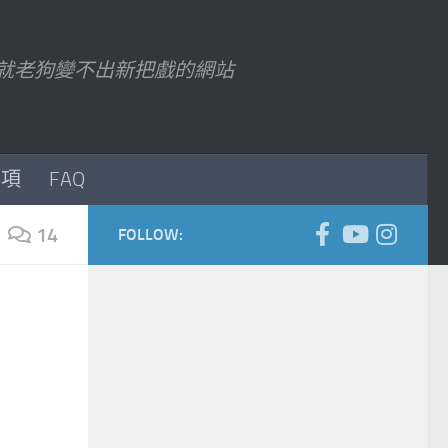
7 以後就老狗變不出新把戲的網站
事項
FAQ
14
FOLLOW: