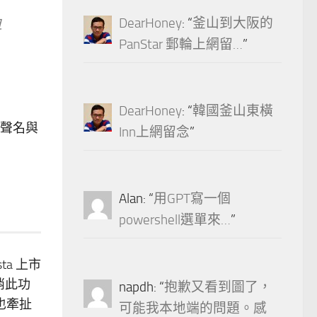
DearHoney
: “
釜山到大阪的
且
PanStar 郵輪上網留…
”
DearHoney
: “
韓國釜山東橫
方聲名與
Inn上網留念
”
Alan
: “
用GPT寫一個
powershell選單來…
”
sta 上市
取消此功
napdh
: “
抱歉又看到圖了，
也牽扯
可能我本地端的問題。感