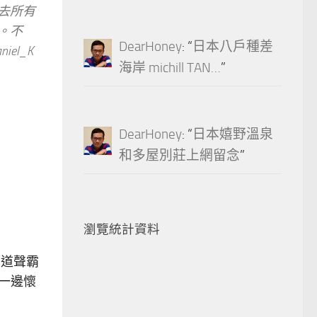
過去所有
。不
DearHoney
: “
日本八戶種差
l_K
海岸 michill TAN…
”
DearHoney
: “
日本嬉野溫泉
和多屋別莊上網留念
”
瀏覽統計資料
聲道聲霸
子一邊懷