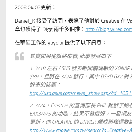
2008.04.03更新
：
Daniel_K 接受了訪問，表達了他對於 Creativ
章也獲得了 Digg 兩千多個推：
http://blog.wired.c
在華碩工作的 yoyolai 提供了以下訊息：
其實如果從脈絡來看, 此事發展如下
1. 3/18 左右 ASUS 發表新聞稿說新的 XONA
$89，且將在 3/24 發行，其中 DS3D GX2
好奇的話題：
http://usa.asus.com/news_show.aspx?id=1051
2. 3/24，Creative 的宣傳部長 PHIL 就
EAX3/4/5 的功能，結果不發還好，一發網友開
更新，你 CREATIVE 的 DRVIER 爛成
http://www.google.com.tw/search?q=Creative+