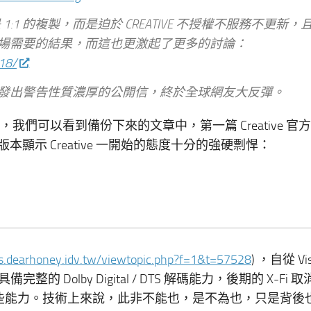
 1:1 的複製，而是迫於 CREATIVE 不授權不服務不更新，
應市場需要的結果，而這也更激起了更多的討論：
18/
aniel_K 發出警告性質濃厚的公開信，終於全球網友大反彈。
我們可以看到備份下來的文章中，第一篇 Creative 官
版本顯示 Creative 一開始的態度十分的強硬剽悍：
ms.dearhoney.idv.tw/viewtopic.php?f=1&t=57528
) ，自從 Vi
 Dolby Digital / DTS 解碼能力，後期的 X-Fi 
失這些能力。技術上來說，此非不能也，是不為也，只是背後