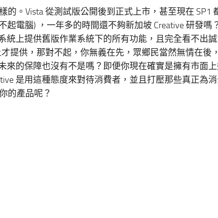
Vista 從測試版公開後到正式上市，甚至現在 SP1 
對不起電腦) ，一年多的時間還不夠新加坡 Creative 研發
新的作業系統上提供舊版作業系統下的所有功能，且完全看不出
版音效卡上才提供，那對不起，你無義在先，眾鄉民當然無情在後
呢？一點未來的保障也沒有不是嗎？即便你現在確實是擁有市面
ative 是用這種態度來對待消費者，並且打壓那些真正為
你的產品呢？