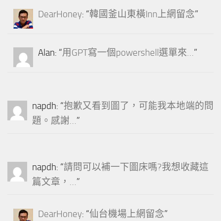
DearHoney
: “
韓國釜山東橫Inn上網留念
”
Alan
: “
用GPT寫一個powershell選單來…
”
napdh
: “
抱歉又看到圖了，可能我本地端的問
題。感謝…
”
napdh
: “
請問可以補一下圖床嗎?我想收藏這
篇文章，…
”
DearHoney
: “
仙台機場上網留念
”