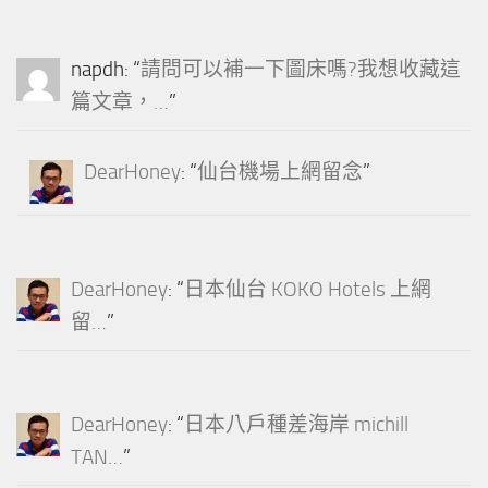
napdh
: “
請問可以補一下圖床嗎?我想收藏這
篇文章，…
”
DearHoney
: “
仙台機場上網留念
”
DearHoney
: “
日本仙台 KOKO Hotels 上網
留…
”
DearHoney
: “
日本八戶種差海岸 michill
TAN…
”