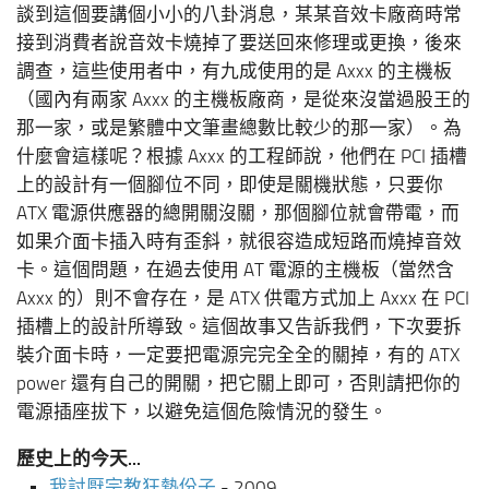
談到這個要講個小小的八卦消息，某某音效卡廠商時常
接到消費者說音效卡燒掉了要送回來修理或更換，後來
調查，這些使用者中，有九成使用的是 Axxx 的主機板
（國內有兩家 Axxx 的主機板廠商，是從來沒當過股王的
那一家，或是繁體中文筆畫總數比較少的那一家）。為
什麼會這樣呢？根據 Axxx 的工程師說，他們在 PCI 插槽
上的設計有一個腳位不同，即使是關機狀態，只要你
ATX 電源供應器的總開關沒關，那個腳位就會帶電，而
如果介面卡插入時有歪斜，就很容造成短路而燒掉音效
卡。這個問題，在過去使用 AT 電源的主機板（當然含
Axxx 的）則不會存在，是 ATX 供電方式加上 Axxx 在 PCI
插槽上的設計所導致。這個故事又告訴我們，下次要拆
裝介面卡時，一定要把電源完完全全的關掉，有的 ATX
power 還有自己的開關，把它關上即可，否則請把你的
電源插座拔下，以避免這個危險情況的發生。
歷史上的今天...
我討厭宗教狂熱份子
- 2009