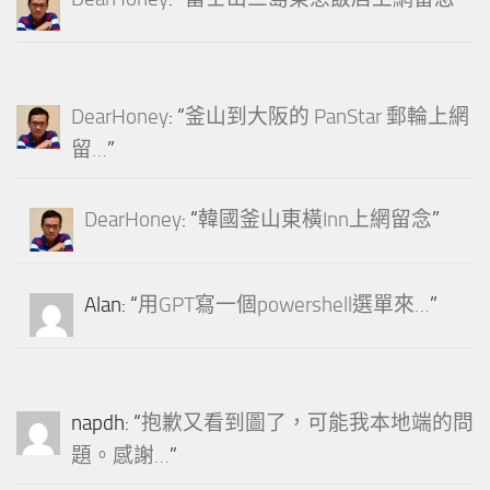
DearHoney
: “
釜山到大阪的 PanStar 郵輪上網
留…
”
DearHoney
: “
韓國釜山東橫Inn上網留念
”
Alan
: “
用GPT寫一個powershell選單來…
”
napdh
: “
抱歉又看到圖了，可能我本地端的問
題。感謝…
”