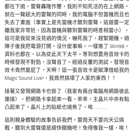
都在下雨，雷聲轟隆作響，我則不知死活的在上網路。
就在一聲超大的雷聲的同時，我的電腦不但當機而且也
失去了畫面（事實上是先當機才聽到雷聲，這道雷一定
離我家非常近，因為當機與聽到雷聲的時差相當小），
這可是我從來沒見過的情況，嚇死我了，趕緊關機。過
陣子後我把電源打開，沒什麼事嘛，一樣進了 Win98，
資料也都在，以為從此天下太平。等到想要用音效卡的
時候發現不對勁，沒聲音了。經過反覆的測試，發現音
效卡竟然葛屁了，天啊！這一張音效卡是賦澤借給我的
Magic Sound Live!，我竟然搞壞了人家的東西！！
接著又發現網路卡也掛了（我家有兩台電腦用網路彼此
連接），把網路卡拿起來一看，乖乖，主晶片中央有點
凸起來了，晶片上的貼紙也燒焦了，唉…………
這則親身體驗的故事告訴我們，雷雨天不要向天公挑
戰，聽到大雷聲還是趕快關機吧！免得像我一樣，唉！