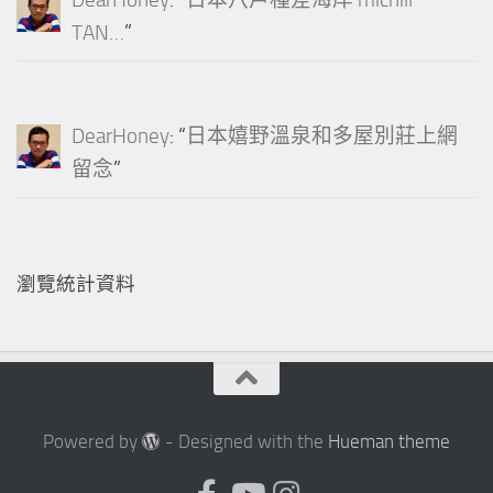
DearHoney
: “
日本八戶種差海岸 michill
TAN…
”
DearHoney
: “
日本嬉野溫泉和多屋別莊上網
留念
”
瀏覽統計資料
Powered by
- Designed with the
Hueman theme