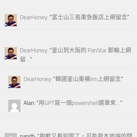
DearHoney
: “
富士山三島東急飯店上網留念
”
DearHoney
: “
釜山到大阪的 PanStar 郵輪上網
留…
”
DearHoney
: “
韓國釜山東橫Inn上網留念
”
Alan
: “
用GPT寫一個powershell選單來…
”
napdh
: “
抱歉又看到圖了，可能我本地端的問