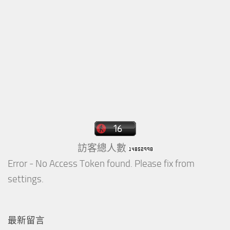
訪客總人數
Error - No Access Token found. Please fix from
settings.
最新留言