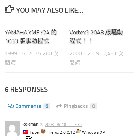
YOU MAY ALSO LIKE...
0
0
YAMAHA YMF724 的
Vortex2 2048 版驅動
1033 版驅動程式
程式！！
1999-07-20
· 5,260 次
2000-02-19
· 2,461 次
閱讀
閱讀
6 RESPONSES
Comments
6
Pingbacks
0
coldman
2008-06-18上午7:35
Taipei
Firefox 2.0.0.12
Windows XP