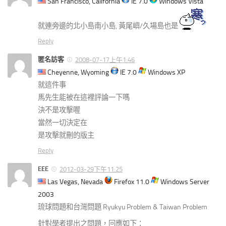
San Francisco, California
IE 7.0
Windows Vista
就連旁邊的北小島南小島, 黃尾嶼/久場島也是
Reply
匿名訪客
2008-07-17上午1:46
Cheyenne, Wyoming
IE 7.0
Windows XP
就這件事
馬先生能被在這裡評論一下嗎
決不是攻擊喔
當然一切決定在
是攻擊就刪的版主
Reply
EEE
2012-03-29下午11:25
Las Vegas, Nevada
Firefox 11.0
Windows Server
2003
琉球問題和台灣問題 Ryukyu Problem & Taiwan Problem
針對學者提出之問題，回應如下：