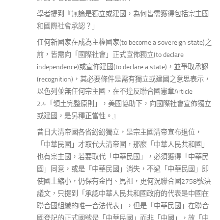
學者提到『無論是獨立或建國，為何皆需獲得包括宗主國
和國際社會承認？」
任何新國家在成為主權國家(to become a sovereign state)之
前，皆需向「國際社會」正式宣佈獨立(to declare
independence)或宣佈建國(to declare a state)，並爭取承認
(recognition)，其必要條件是需有獨立或建國之意思表示，
以色列並無任何宗主國，在不違反聯合國憲章Article
2.4「領土完整原則」，美國協助下，向國際社會宣佈獨立
或建國，是另種正當性。』
昔日大清帝國各省紛紛獨立，是宗主國清帝宣布退位，
「中華民國」才取代大清帝國，那麼「中華人民共和國」
也有宗主國，若要取代「中華民國」，必須獲得「中華民
國」同意，或是「中華民國」消失，不過「中華民國」即
使國土縮小，仍保有金門、馬祖，更何況聯合國2758號決
議文，只提到「承認中華人民共和國政府的代表是中國在
聯合國組織的唯一合法代表」，但是「中華民國」在聯合
國登記的正式國號是「中華民國」而非「中國」，故「中