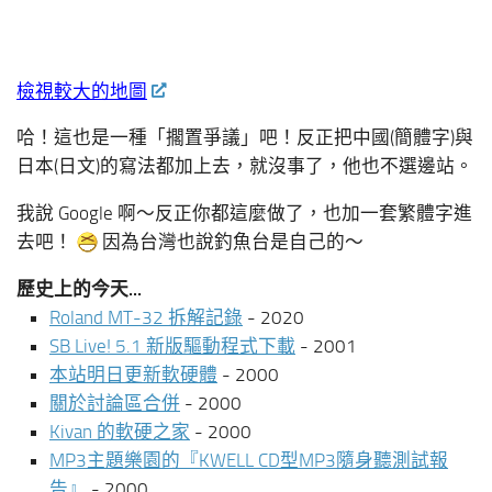
檢視較大的地圖
哈！這也是一種「擱置爭議」吧！反正把中國(簡體字)與
日本(日文)的寫法都加上去，就沒事了，他也不選邊站。
我說 Google 啊～反正你都這麼做了，也加一套繁體字進
去吧！
因為台灣也說釣魚台是自己的～
歷史上的今天...
Roland MT-32 拆解記錄
- 2020
SB Live! 5.1 新版驅動程式下載
- 2001
本站明日更新軟硬體
- 2000
關於討論區合併
- 2000
Kivan 的軟硬之家
- 2000
MP3主題樂園的『KWELL CD型MP3隨身聽測試報
告』
- 2000