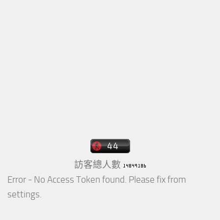
訪客總人數
Error - No Access Token found. Please fix from
settings.