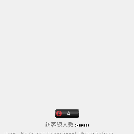
訪客總人數
Error - No Access Token found. Please fix from