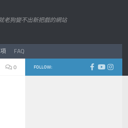
7 以後就老狗變不出新把戲的網站
事項
FAQ
0
FOLLOW: