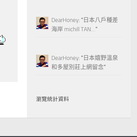
DearHoney
: “
日本八戶種差
海岸 michill TAN…
”
DearHoney
: “
日本嬉野溫泉
和多屋別莊上網留念
”
瀏覽統計資料