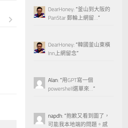
DearHoney
: “
釜山到大阪的
PanStar 郵輪上網留…
”
DearHoney
: “
韓國釜山東橫
Inn上網留念
”
0
Alan
: “
用GPT寫一個
powershell選單來…
”
napdh
: “
抱歉又看到圖了，
可能我本地端的問題。感