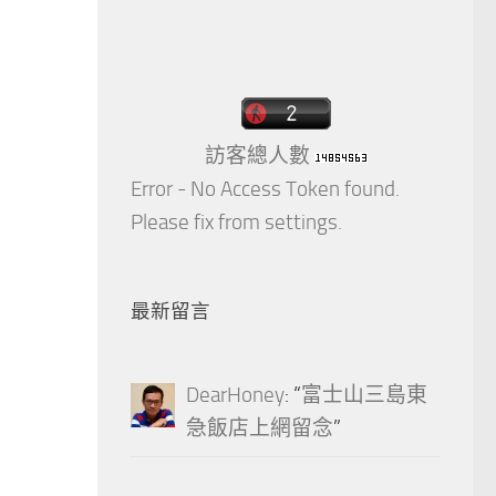
訪客總人數
Error - No Access Token found.
Please fix from settings.
最新留言
DearHoney
: “
富士山三島東
急飯店上網留念
”