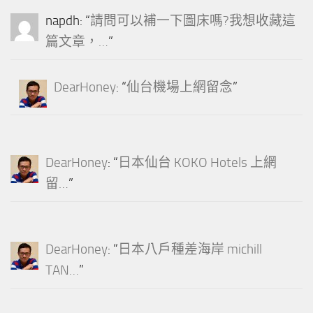
napdh
: “
請問可以補一下圖床嗎?我想收藏這
篇文章，…
”
DearHoney
: “
仙台機場上網留念
”
DearHoney
: “
日本仙台 KOKO Hotels 上網
留…
”
DearHoney
: “
日本八戶種差海岸 michill
TAN…
”