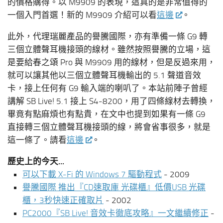
的價格購得。以 M9909 的表現，這真的是非常值得的
一個入門首選！新的 M9909 介紹可以看
這邊
。
此外，代理瑞麗產品的譽騰國際，亦有準備一條 G9 轉
三個立體聲耳機接頭的線材。雖然按照譽騰的立場，這
是要給春之頌 Pro 與 M9909 用的線材，但是反過來用，
就可以讓其他以三個立體聲耳機輸出的 5.1 聲道音效
卡，接上任何有 G9 輸入端的喇叭了。本站前陣子曾經
講解 SB Live! 5.1 接上 S4-8200，用了四條線材去轉換，
畢竟有點麻煩也有點貴，在文中也提到如果有一條 G9
直接轉三個立體聲耳機接頭的線，將會省事很多，就是
這一條了。請看
這邊
。
歷史上的今天...
可以下載 X-Fi 的 Windows 7 驅動程式
- 2009
譽騰國際 推出『CD速取庫 光碟櫃』低價USB 光碟
櫃，3秒快速正確取片
- 2002
PC2000『SB Live! 音效卡徹底攻略』一文繼續修正
-