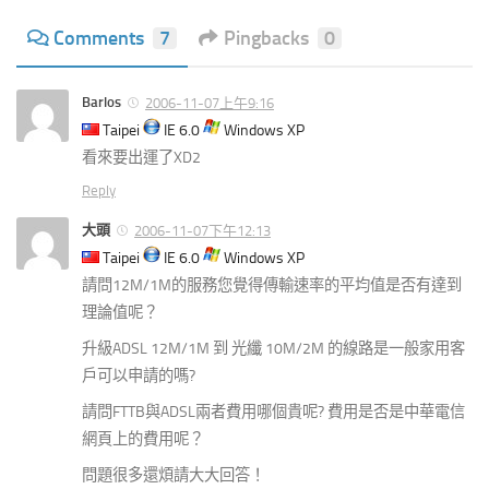
Comments
7
Pingbacks
0
Barlos
2006-11-07上午9:16
Taipei
IE 6.0
Windows XP
看來要出運了XD2
Reply
大頭
2006-11-07下午12:13
Taipei
IE 6.0
Windows XP
請問12M/1M的服務您覺得傳輸速率的平均值是否有達到
理論值呢？
升級ADSL 12M/1M 到 光纖 10M/2M 的線路是一般家用客
戶可以申請的嗎?
請問FTTB與ADSL兩者費用哪個貴呢? 費用是否是中華電信
網頁上的費用呢？
問題很多還煩請大大回答！