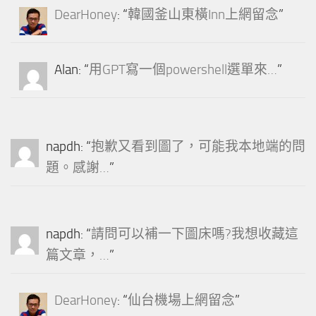
DearHoney
: “
韓國釜山東橫Inn上網留念
”
Alan
: “
用GPT寫一個powershell選單來…
”
napdh
: “
抱歉又看到圖了，可能我本地端的問
題。感謝…
”
napdh
: “
請問可以補一下圖床嗎?我想收藏這
篇文章，…
”
DearHoney
: “
仙台機場上網留念
”