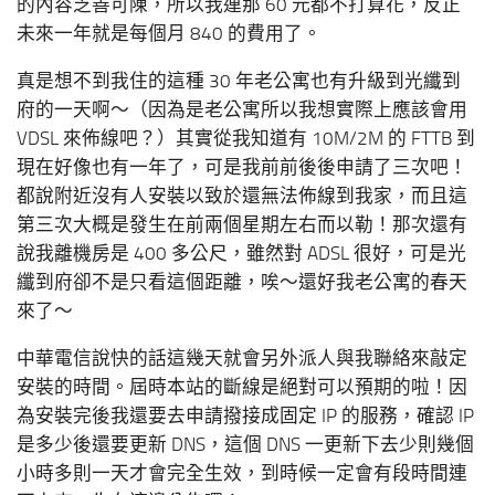
的內容乏善可陳，所以我連那 60 元都不打算花，反正
未來一年就是每個月 840 的費用了。
真是想不到我住的這種 30 年老公寓也有升級到光纖到
府的一天啊～（因為是老公寓所以我想實際上應該會用
VDSL 來佈線吧？）其實從我知道有 10M/2M 的 FTTB 到
現在好像也有一年了，可是我前前後後申請了三次吧！
都說附近沒有人安裝以致於還無法佈線到我家，而且這
第三次大概是發生在前兩個星期左右而以勒！那次還有
說我離機房是 400 多公尺，雖然對 ADSL 很好，可是光
纖到府卻不是只看這個距離，唉～還好我老公寓的春天
來了～
中華電信說快的話這幾天就會另外派人與我聯絡來敲定
安裝的時間。屆時本站的斷線是絕對可以預期的啦！因
為安裝完後我還要去申請撥接成固定 IP 的服務，確認 IP
是多少後還要更新 DNS，這個 DNS 一更新下去少則幾個
小時多則一天才會完全生效，到時候一定會有段時間連