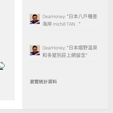
DearHoney
: “
日本八戶種差
海岸 michill TAN…
”
DearHoney
: “
日本嬉野溫泉
和多屋別莊上網留念
”
瀏覽統計資料