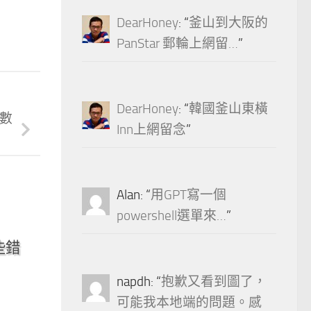
DearHoney
: “
釜山到大阪的
PanStar 郵輪上網留…
”
DearHoney
: “
韓國釜山東橫
(數
Inn上網留念
”
Alan
: “
用GPT寫一個
powershell選單來…
”
0
些錯
napdh
: “
抱歉又看到圖了，
可能我本地端的問題。感