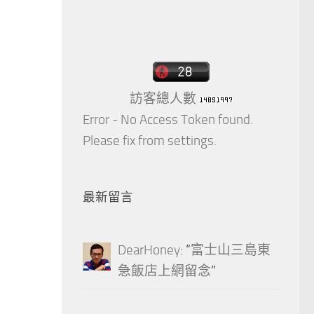
訪客總人數
Error - No Access Token found.
Please fix from settings.
最新留言
DearHoney
: “
富士山三島東
急飯店上網留念
”