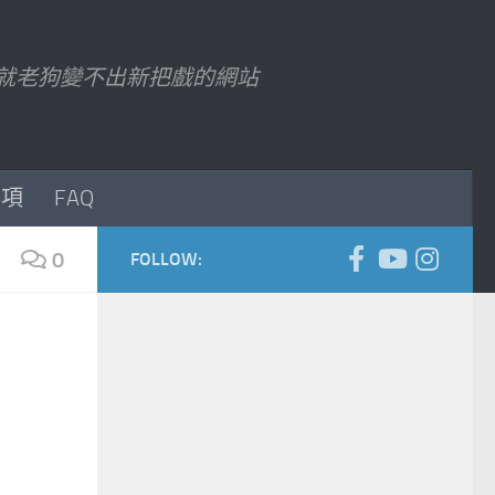
7 以後就老狗變不出新把戲的網站
事項
FAQ
0
FOLLOW: