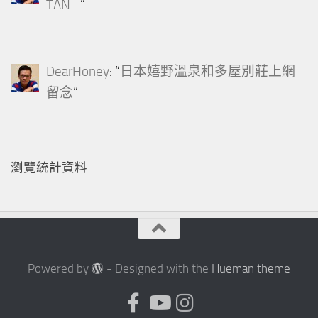
TAN…
”
DearHoney
: “
日本嬉野溫泉和多屋別莊上網
留念
”
瀏覽統計資料
Powered by
- Designed with the
Hueman theme