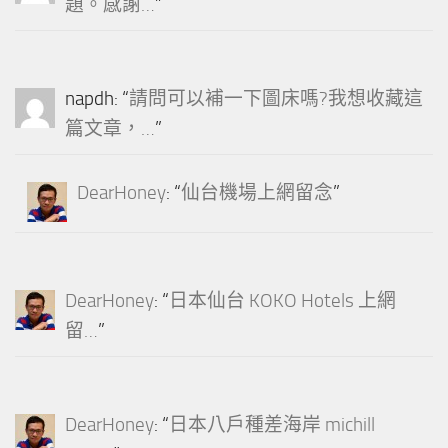
題。感謝…
”
napdh
: “
請問可以補一下圖床嗎?我想收藏這
篇文章，…
”
DearHoney
: “
仙台機場上網留念
”
DearHoney
: “
日本仙台 KOKO Hotels 上網
留…
”
DearHoney
: “
日本八戶種差海岸 michill