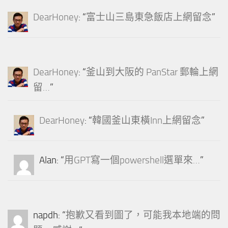
DearHoney
: “
富士山三島東急飯店上網留念
”
DearHoney
: “
釜山到大阪的 PanStar 郵輪上網
留…
”
DearHoney
: “
韓國釜山東橫Inn上網留念
”
Alan
: “
用GPT寫一個powershell選單來…
”
napdh
: “
抱歉又看到圖了，可能我本地端的問