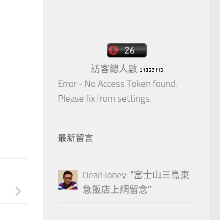
訪客總人數
Error - No Access Token found.
Please fix from settings.
最新留言
DearHoney
: “
富士山三島東
急飯店上網留念
”