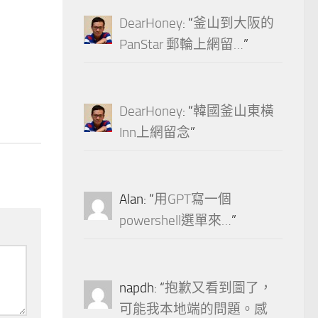
DearHoney
: “
釜山到大阪的
PanStar 郵輪上網留…
”
0
DearHoney
: “
韓國釜山東橫
Inn上網留念
”
Alan
: “
用GPT寫一個
powershell選單來…
”
napdh
: “
抱歉又看到圖了，
可能我本地端的問題。感