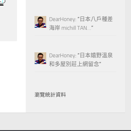
DearHoney
: “
日本八戶種差
海岸 michill TAN…
”
DearHoney
: “
日本嬉野溫泉
和多屋別莊上網留念
”
瀏覽統計資料