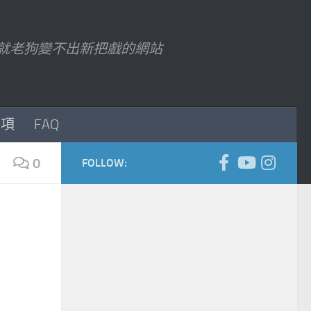
7 以後就老狗變不出新把戲的網站
事項
FAQ
0
FOLLOW: