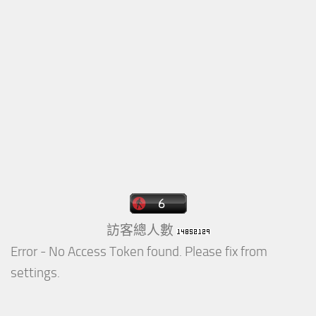
訪客總人數
Error - No Access Token found. Please fix from
settings.