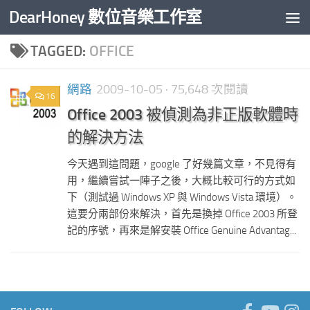
DearHoney 數位音樂工作室
Skip to content
TAGGED:
OFFICE
網路
2009-10-05
· 75,648 次閱讀
16
Office 2003 被偵測為非正版軟體時
的解決方法
今天遇到這問題，google 了好幾篇文章，不見得有
用，繼續嘗試一陣子之後，大概比較可行的方式如
下（測試過 Windows XP 與 Windows Vista 環境）。
這要分兩部份來解決，首先是換掉 Office 2003 所登
記的序號，再來是解安裝 Office Genuine Advantag...