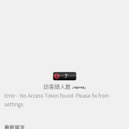
訪客總人數
Error - No Access Token found. Please fix from
settings.
最新留言