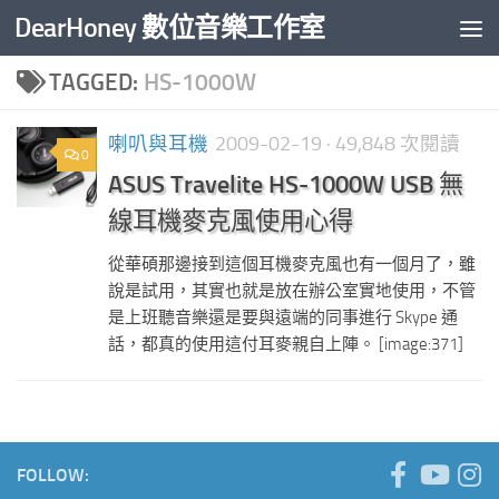
DearHoney 數位音樂工作室
Skip to content
TAGGED:
HS-1000W
喇叭與耳機
2009-02-19
· 49,848 次閱讀
0
ASUS Travelite HS-1000W USB 無
線耳機麥克風使用心得
從華碩那邊接到這個耳機麥克風也有一個月了，雖
說是試用，其實也就是放在辦公室實地使用，不管
是上班聽音樂還是要與遠端的同事進行 Skype 通
話，都真的使用這付耳麥親自上陣。 [image:371]
FOLLOW: