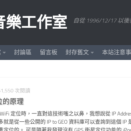
數位音樂工作室
自從 1996/12/1
館
討論區
留言板
封存舊文
本站注意
161,550 次閱讀
 定位的原理
 WiFi 定位時，一直對這技術嗤之以鼻，我想說從 IP Addre
是從一些公開的 IP to GEO 資料庫可以查詢到這個 IP
位的。 可是隨著我發現沒有 GPS 衛星定位功能的 iPod T