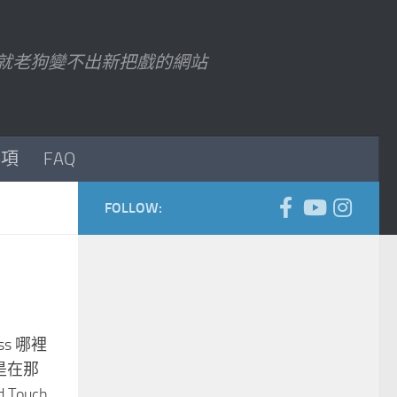
7 以後就老狗變不出新把戲的網站
事項
FAQ
FOLLOW:
ss 哪裡
 是在那
ouch