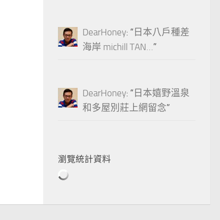
DearHoney
: “
日本八戶種差
海岸 michill TAN…
”
DearHoney
: “
日本嬉野溫泉
和多屋別莊上網留念
”
瀏覽統計資料