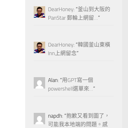
DearHoney
: “
釜山到大阪的
PanStar 郵輪上網留…
”
DearHoney
: “
韓國釜山東橫
Inn上網留念
”
Alan
: “
用GPT寫一個
powershell選單來…
”
napdh
: “
抱歉又看到圖了，
可能我本地端的問題。感