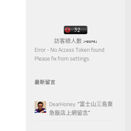
訪客總人數
Error - No Access Token found.
Please fix from settings.
最新留言
DearHoney
: “
富士山三島東
急飯店上網留念
”