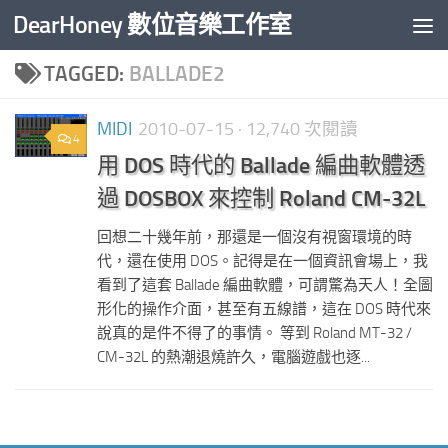
DearHoney 數位音樂工作室
Skip to content
TAGGED:
BALLADE2
MIDI
2010-07-15
· 12,740 次閱讀
4
用 DOS 時代的 Ballade 編曲軟體透
過 DOSBOX 來控制 Roland CM-32L
回想二十幾年前，那還是一個沒有視窗環境的時
代，還在使用 DOS。記得是在一個資訊會場上，我
看到了這套 Ballade 編曲軟體，可謂驚為天人！全圖
形化的操作介面，甚至有五線譜，這在 DOS 時代來
說真的是件不得了的事情。 等到 Roland MT-32 /
CM-32L 的熱潮退燒許久，電腦遊戲也逐...